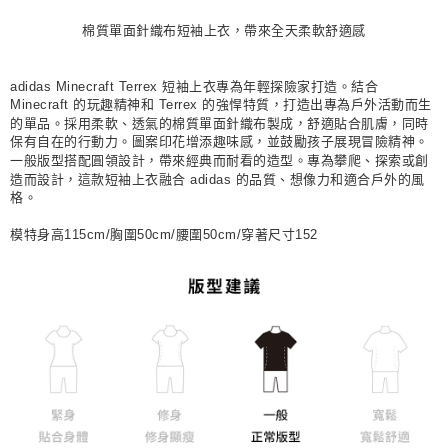
每筆NT$80，滿NT$1,500(含以上)免運費
棉質單面針織布短袖上衣，帶來全天柔軟舒適感
宅配
每筆NT$80，滿NT$1,500(含以上)免運費
adidas Minecraft Terrex 短袖上衣專為年輕探險家打造。結合
Minecraft 的玩趣精神和 Terrex 的強悍特質，打造出專為戶外活動而生
付款後門市自取
的單品。採用柔軟、透氣的棉質單面針織布製成，舒適貼合肌膚，同時
保有自在的行動力。圖案印花增添趣味感，並鼓勵孩子展現冒險精神。
每筆NT$80，滿NT$1,500(含以上)免運費
一般版型搭配圓領設計，帶來經典而耐看的造型。專為攀爬、探索或創
造而設計，這款短袖上衣融合 adidas 的品質、想像力和適合戶外的風
格。
模特身高115cm/胸圍50cm/腰圍50cm/穿著尺寸152