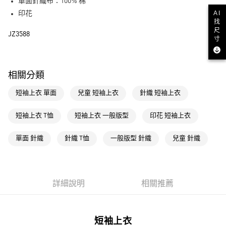
LINE Pay
單面針織布：100% 棉
AI
印花
街口支付
找
尺
JZ3588
寸
運送方式
全家取貨付款
相關分類
每筆NT$80，滿NT$1,500(含以上)免運費
短袖上衣 單面
兒童 短袖上衣
針織 短袖上衣
付款後全家取貨
每筆NT$80，滿NT$1,500(含以上)免運費
短袖上衣 T恤
短袖上衣 一般版型
印花 短袖上衣
萊爾富取貨付款
單面 針織
針織 T恤
一般版型 針織
兒童 針織
每筆NT$80，滿NT$1,500(含以上)免運費
付款後萊爾富取貨
每筆NT$80，滿NT$1,500(含以上)免運費
詳細說明
相關推薦
7-11取貨付款
每筆NT$80，滿NT$1,500(含以上)免運費
短袖上衣
付款後7-11取貨