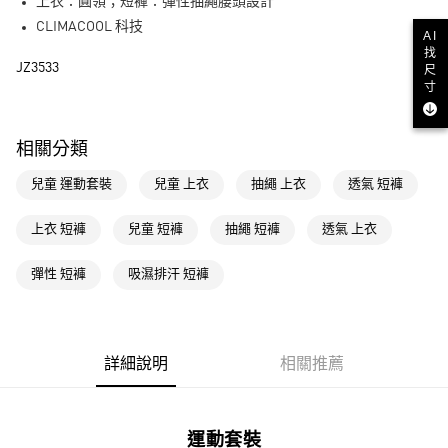
LINE Pay
上衣：圓領；短褲：彈性抽繩腰頭設計
CLIMACOOL 科技
AI
街口支付
找
JZ3533
尺
寸
運送方式
全家取貨付款
相關分類
每筆NT$80，滿NT$1,500(含以上)免運費
兒童 運動套裝
兒童 上衣
抽繩 上衣
透氣 短褲
付款後全家取貨
每筆NT$80，滿NT$1,500(含以上)免運費
上衣 短褲
兒童 短褲
抽繩 短褲
透氣 上衣
萊爾富取貨付款
彈性 短褲
吸濕排汗 短褲
每筆NT$80，滿NT$1,500(含以上)免運費
付款後萊爾富取貨
每筆NT$80，滿NT$1,500(含以上)免運費
詳細說明
相關推薦
7-11取貨付款
每筆NT$80，滿NT$1,500(含以上)免運費
運動套裝
付款後7-11取貨