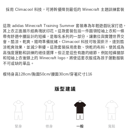
每筆NT$80，滿NT$1,500(含以上)免運費
採用 Climacool 科技，可將幹擾降到最低的 Minecraft 主題訓練套裝
宅配
每筆NT$80，滿NT$1,500(含以上)免運費
這款 adidas Minecraft Training Summer 套裝專為年輕遊戲玩家打造，
其上衣正面展示經典塊狀印花。這款套裝包括一件圓領短袖上衣和一條
付款後門市自取
帶有舒適中腰設計的短褲，是聯名系列的一部分，讓數位與實體世界交
會。酷涼。乾爽。隨時準備就緒。Climacool 科技可吸濕排汗，達到酷
每筆NT$80，滿NT$1,500(含以上)免運費
涼乾爽效果，並減少幹擾。這款套裝採用柔軟、快乾的布料，使其成為
高強度運動和訓練的絕佳選擇。但正是這些有趣的細節，例如短褲腿部
和短袖上衣後頸上的 Minecraft logo，將使這套衣服成為孩子運動服裝
不可或缺的單品。
模特身高128cm/胸圍50cm/腰圍30cm/穿著尺寸116