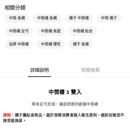
每筆NT$80，滿NT$1,500(含以上)免運費
相關分類
萊爾富取貨付款
中筒 長襪
中筒襪 長襪
襪子 中筒襪
中筒 襪子
每筆NT$80，滿NT$1,500(含以上)免運費
中筒襪 足弓
中筒襪 長度
中筒襪 貼合
付款後萊爾富取貨
每筆NT$80，滿NT$1,500(含以上)免運費
加厚 中筒襪
中筒襪 彈性
襪子 長襪
7-11取貨付款
每筆NT$80，滿NT$1,500(含以上)免運費
詳細說明
相關推薦
付款後7-11取貨
每筆NT$80，滿NT$1,500(含以上)免運費
宅配
中筒襪 3 雙入
每筆NT$80，滿NT$1,500(含以上)免運費
帶有足弓支撐，著感舒適的避震中筒襪
付款後門市自取
襪子屬貼身商品，基於保障消費者個人衛生原則，經拆封後恕不
須知：
每筆NT$80，滿NT$1,500(含以上)免運費
接受退換貨。