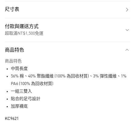
尺寸表
付款與運送方式
超取滿NT$1,500免運
付款方式
商品特色
信用卡一次付款
商品特色
超商取貨付款
中筒長度
LINE Pay
56% 棉、40% 聚酯纖維 (100% 為回收材質)、3% 彈性纖維、1%
PA6 (100% 為回收材質)
街口支付
一組三雙入
貼合的足弓設計
運送方式
加厚襪底
全家取貨付款
KC9621
每筆NT$80，滿NT$1,500(含以上)免運費
付款後全家取貨