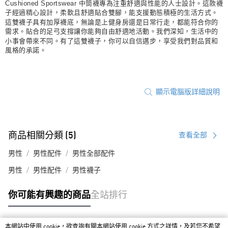
Cushioned Sportswear 中筒襪專為注重舒適與性能的人士設計。這款襪
子經過精心設計，柔軟且舒適貼合雙腳，能支援動態積極的生活方式。
這雙襪子具有加厚襪底，無論是上健身房還是日常行走，都能符合你的
需求。貼合的足弓支撐讓你能夠自由舒適地活動。我們深知，生活中的
小事會帶來不同。有了這雙襪子，你可以自信邁步，享受我們對品質和
風格的承諾。
顯示電腦版詳細說明
商品相關分類 (5)
查看全部
男性
男性配件
男性全部配件
男性
男性配件
男性襪子
你可能有興趣的商品
全站排行
本網站中使用 cookie，欲查詢有關本網站使用 cookie 方式之詳情，及若您不希望