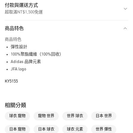
付款與運送方式
超取滿NT$1,500免運
付款方式
商品特色
信用卡一次付款
商品特色
超商取貨付款
彈性設計
LINE Pay
100%聚酯纖維（100%回收）
Adidas 品牌元素
街口支付
JFA logo
運送方式
KY5155
全家取貨付款
每筆NT$80，滿NT$1,500(含以上)免運費
相關分類
付款後全家取貨
球衣 寵物
寵物 世界
世界 球衣
日本 世界
每筆NT$80，滿NT$1,500(含以上)免運費
萊爾富取貨付款
日本 寵物
日本 球衣
球衣 元素
世界 彈性