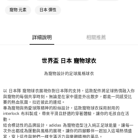
每筆NT$80，滿NT$1,500(含以上)免運費
寵物 元素
日本 彈性
付款後萊爾富取貨
每筆NT$80，滿NT$1,500(含以上)免運費
7-11取貨付款
詳細說明
相關推薦
每筆NT$80，滿NT$1,500(含以上)免運費
付款後7-11取貨
世界盃 日本 寵物球衣
每筆NT$80，滿NT$1,500(含以上)免運費
為寵物設計的足球風格球衣
宅配
每筆NT$80，滿NT$1,500(含以上)免運費
以 日本隊 寵物球衣展現你對日本隊的支持，這款配件將足球熱情融入你
付款後門市自取
與寵物的每個共享時刻。無論是在家中還是外出散步，都能一同感受比
每筆NT$80，滿NT$1,500(含以上)免運費
賽的熱血氛圍，拉近彼此的連結。
專為寵物與熱愛球隊精神的粉絲設計，這款寵物球衣採用耐用的
interlock 布料製成，帶來平滑且舒適的穿著體驗，讓你的毛孩自在活
動。
結合標誌性的品牌設計，adidas 為寵物造型注入純正足球能量，讓每一
次外出都成為運動與風格的展現。讓你的四腳夥伴一起加入這場熱情盛
宴，穿上這件與牠們一樣充滿活力與樂觀精神的單品。