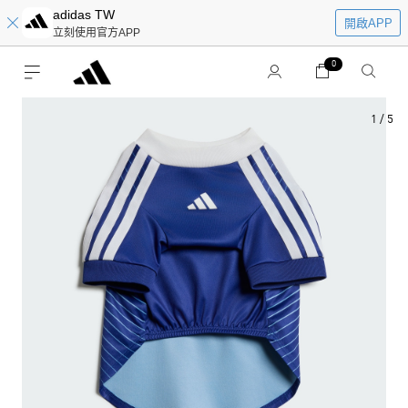
adidas TW
開啟APP
立刻使用官方APP
0
1
/
5