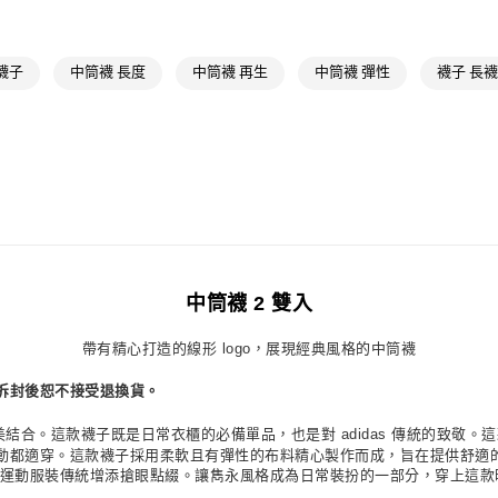
付款後7-11取
每筆NT$80，滿
襪子
中筒襪 長度
中筒襪 再生
中筒襪 彈性
襪子 長襪
宅配
每筆NT$80，滿
付款後門市自
每筆NT$80，滿
中筒襪 2 雙入
帶有精心打造的線形 logo，展現經典風格的中筒襪
拆封後恕不接受退換貨。
品牌標誌完美結合。這款襪子既是日常衣櫃的必備單品，也是對 adidas 傳統的
動都適穿。這款襪子採用柔軟且有彈性的布料精心製作而成，旨在提供舒適
o 則為豐富的運動服裝傳統增添搶眼點綴。讓雋永風格成為日常裝扮的一部分，穿