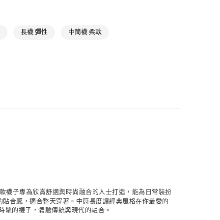
貨
NT$1,500(含以上)免運費
長襪 彈性
中筒襪 柔軟
NT$1,500(含以上)免運費
取
NT$1,500(含以上)免運費
致敬。這款襪子專為欣賞舒適與時尚融合的人士打造，能為日常裝扮
的貼合感，適合整天穿著。中筒長度讓經典風格在你最愛的
上這款時髦的襪子，體驗傳統與現代的融合。