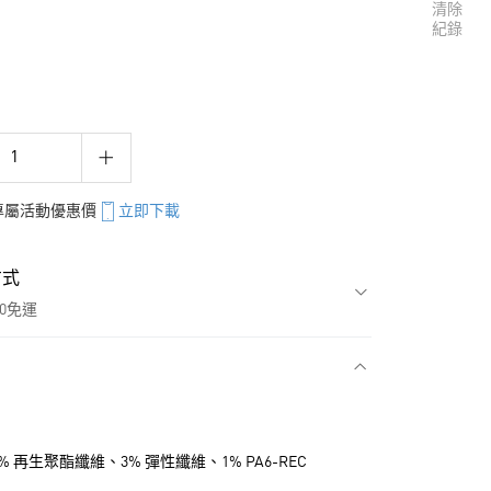
清除
紀錄
享專屬活動優惠價
立即下載
方式
00免運
款
1% 再生聚酯纖維、3% 彈性纖維、1% PA6-REC