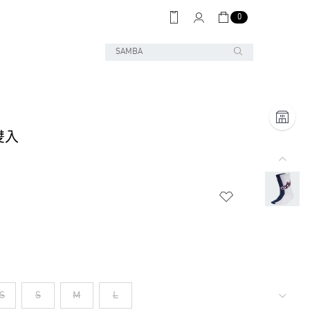
0
雙入
S
S
M
L