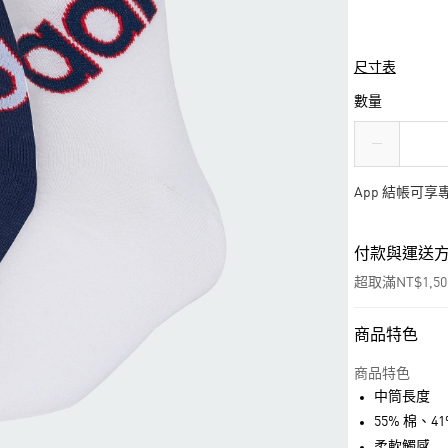
尺寸表
數量
App 結帳可
付款與運送
超取滿NT$1,5
商品特色
付款方式
信用卡一次付
商品特色
中筒長度
超商取貨付款
55% 棉、4
LINE Pay
柔軟觸感