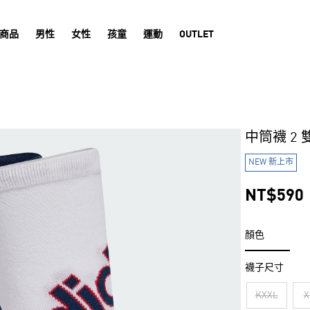
商品
男性
女性
孩童
運動
OUTLET
中筒襪 2 
NEW 新上市
NT$590
顏色
襪子尺寸
KXXL
X