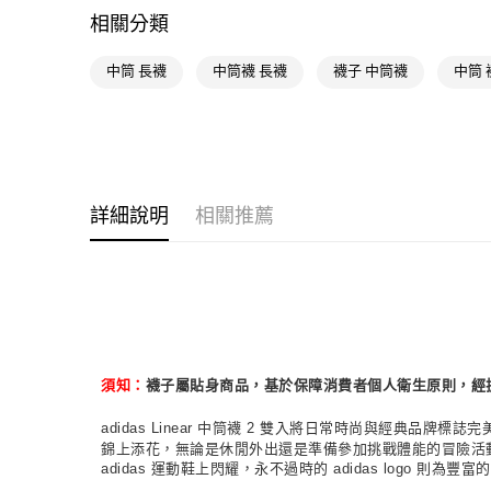
相關分類
中筒 長襪
中筒襪 長襪
襪子 中筒襪
中筒 
詳細說明
相關推薦
襪子屬貼身商品，基於保障消費者個人衛生原則，經
須知：
adidas Linear 中筒襪 2 雙入將日常時尚與經典
錦上添花，無論是休閒外出還是準備參加挑戰體能的冒險活
adidas 運動鞋上閃耀，永不過時的 adidas log