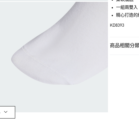
一組兩雙入
街口支付
精心打造的線形
KD8393
運送方式
全家取貨付款
商品相關分類 
每筆NT$80，滿
男性
男性配
付款後全家取
男性
男性配
每筆NT$80，滿
女性
女性配
萊爾富取貨付
品牌
Origina
每筆NT$80，滿
女性
女性配
付款後萊爾富
品牌
Origina
每筆NT$80，滿
多
最新活動
爸
7-11取貨付款
每筆NT$80，滿