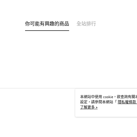
你可能有興趣的商品
全站排行
本網站中使用 cookie，欲查詢有關本
設定，請參閱本網站「
隱私權條款
用 cookie。
了解更多 >