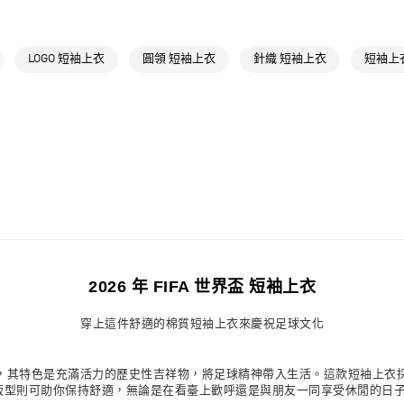
運動
足球
每筆NT$80，滿
運動
足球
付款後萊爾富
LOGO 短袖上衣
圓領 短袖上衣
針織 短袖上衣
短袖上衣
最新活動
專
每筆NT$80，滿
最新活動
專
7-11取貨付款
每筆NT$80，滿
付款後7-11取
每筆NT$80，滿
宅配
每筆NT$80，滿
付款後門市自
2026 年 FIFA 世界盃 短袖上衣
每筆NT$80，滿
穿上這件舒適的棉質短袖上衣來慶祝足球文化
衣致敬足球傳統，其特色是充滿活力的歷史性吉祥物，將足球精神帶入生活。這款短
而一般版型則可助你保持舒適，無論是在看臺上歡呼還是與朋友一同享受休閒的