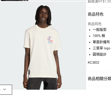
超取滿NT$1,5
商品特色
付款方式
信用卡一次付
商品特色
一般版型
超商取貨付款
100% 棉
LINE Pay
單面針織布
三葉草 logo
街口支付
圓領設計
KC3833
運送方式
全家取貨付款
商品相關分類 
每筆NT$80，滿
男性
男性服
多
付款後全家取
OUTLET
每筆NT$80，滿
男性
男性服
萊爾富取貨付