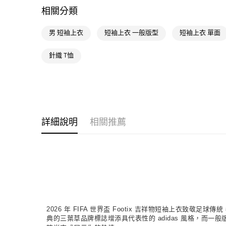
相關分類
男 短袖上衣
短袖上衣 一般版型
短袖上衣 單面
針織 T恤
詳細說明
相關推薦
2026 年 FIFA 世界盃 Footix 吉祥物短袖上
典的三葉草品牌標誌增添具代表性的 adidas 風格，