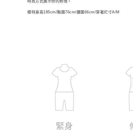
時尚方式展示你的熱情。
模特身高185cm/胸圍76cm/腰圍66cm/穿著尺寸A/M