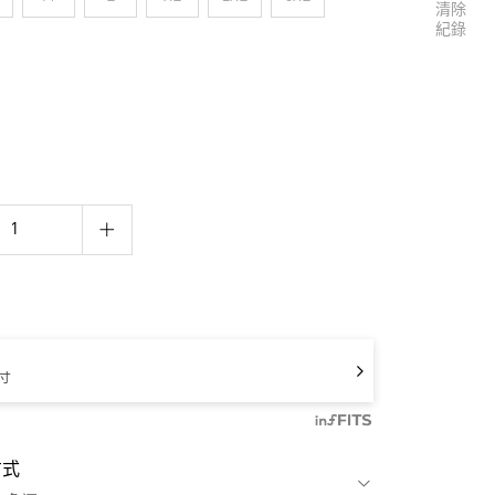
清除
紀錄
寸
方式