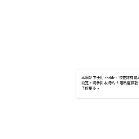
本網站中使用 cookie，欲查詢有關本
設定，請參閱本網站「
隱私權條款
用 cookie。
了解更多 >
TW-MWG1-66-15 Web2.0 De
© 2026 by 台灣阿迪達斯股份有限公司