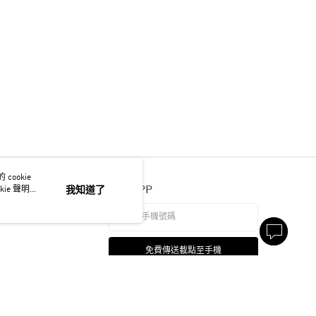
ookie
官方APP
ie 聲明使
我知道了
免費傳送載點至手機
本站最佳瀏覽環境請使用 Google Chrome、Firefox 或 Edge 以上版本