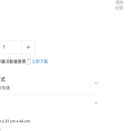
清除
紀錄
享專屬活動優惠價
立即下載
方式
00免運
款
 31 cm x 44 cm
L