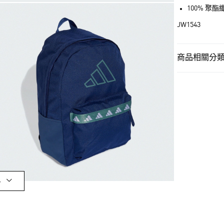
LINE Pay
100% 聚酯
JW1543
街口支付
商品相關分類 
運送方式
男性
男性配
全家取貨付款
每筆NT$80，滿
OUTLET
付款後全家取
男性
男性配
每筆NT$80，滿
女性
女性配
萊爾富取貨付
女性
女性配
每筆NT$80，滿
最新活動
爸
付款後萊爾富
最新活動
爸
多
每筆NT$80，滿
7-11取貨付款
每筆NT$80，滿