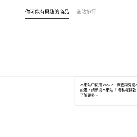
你可能有興趣的商品
全站排行
本網站中使用 cookie，欲查詢有關本
設定，請參閱本網站「
隱私權條款
用 cookie。
了解更多 >