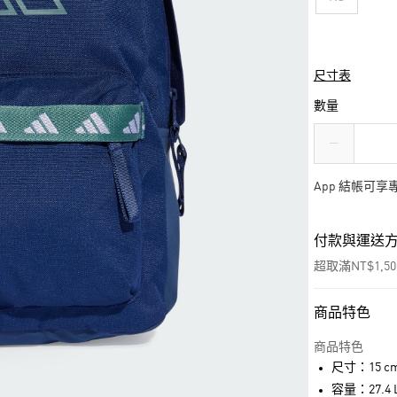
尺寸表
數量
App 結帳可
付款與運送
超取滿NT$1,5
商品特色
付款方式
信用卡一次付
商品特色
尺寸：15 cm x
超商取貨付款
容量：27.4 