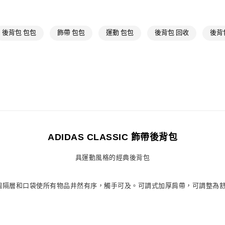
付款後7-11取
每筆NT$80，滿
後背包 包包
飾帶 包包
運動 包包
後背包 回收
後背
宅配
每筆NT$80，滿
付款後門市自
每筆NT$80，滿
ADIDAS CLASSIC 飾帶後背包
具運動風格的經典後背包
隔層和口袋使所有物品井然有序，觸手可及。可調式加厚肩帶，可調整為舒適版型。正面拉