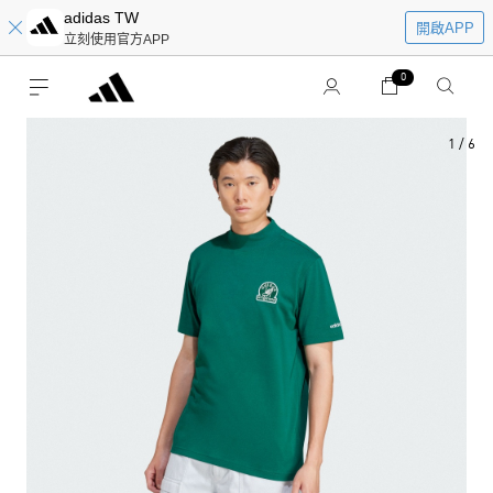
adidas TW
開啟APP
立刻使用官方APP
0
1
/
6