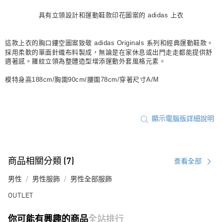
每筆NT$80，滿NT$1,500(含以上)免運費
具有立領設計和運動鞋款印花圖案的 adidas 上衣
宅配
每筆NT$80，滿NT$1,500(含以上)免運費
這款上衣的胸口鏤空圖案致敬 adidas Originals 系列和經典運動鞋款。
採用柔軟的單面針織布料製成，無論是在家休息或出門走走都能提供舒
付款後門市自取
適著感。羅紋立領為整體造型增添運動外套風格元素。
每筆NT$80，滿NT$1,500(含以上)免運費
模特身高188cm/胸圍90cm/腰圍78cm/穿著尺寸A/M
顯示電腦版詳細說明
商品相關分類 (7)
查看全部
男性
男性服飾
男性全部服飾
OUTLET
你可能有興趣的商品
全站排行