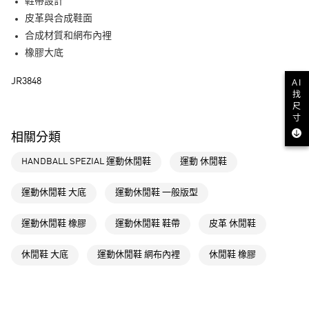
LINE Pay
鞋帶設計
皮革與合成鞋面
街口支付
合成材質和網布內裡
橡膠大底
運送方式
JR3848
AI
全家取貨付款
找
每筆NT$80，滿NT$1,500(含以上)免運費
尺
寸
付款後全家取貨
相關分類
每筆NT$80，滿NT$1,500(含以上)免運費
HANDBALL SPEZIAL 運動休閒鞋
運動 休閒鞋
萊爾富取貨付款
每筆NT$80，滿NT$1,500(含以上)免運費
運動休閒鞋 大底
運動休閒鞋 一般版型
付款後萊爾富取貨
運動休閒鞋 橡膠
運動休閒鞋 鞋帶
皮革 休閒鞋
每筆NT$80，滿NT$1,500(含以上)免運費
休閒鞋 大底
運動休閒鞋 網布內裡
休閒鞋 橡膠
7-11取貨付款
每筆NT$80，滿NT$1,500(含以上)免運費
付款後7-11取貨