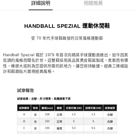
詳細說明
相關推薦
每筆NT$80，滿NT$1,500(含以上)免運費
宅配
HANDBALL SPEZIAL 運動休閒鞋
每筆NT$80，滿NT$1,500(含以上)免運費
付款後門市自取
受 70 年代手球鞋啟發的日常風格運動鞋
每筆NT$80，滿NT$1,500(含以上)免運費
Handball Spezial 鞋於 1979 年首次向精英手球運動員推出，如今因其
低調的風格而聞名於世。這雙鞋採用高品質麂皮鞋面製成，柔軟而有彈
性，橡膠大底則為您提供所需的抓地力，讓您保持敏捷。經典三條線設
計和鞋跟貼片展現經典風格。