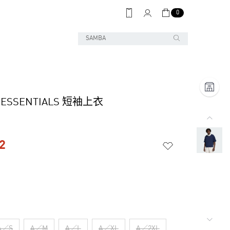
0
 ESSENTIALS 短袖上衣
2
A／S
A／M
A／L
A／XL
A／2XL