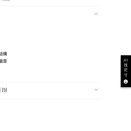
款
結構
AI
徽章
找
尺
寸
(5)
NT$1,500(含以上)免運費
飾
男性全部服飾
貨
飾
男性短袖
NT$1,500(含以上)免運費
ls
Originals服飾
款
ls
Originals全部商品