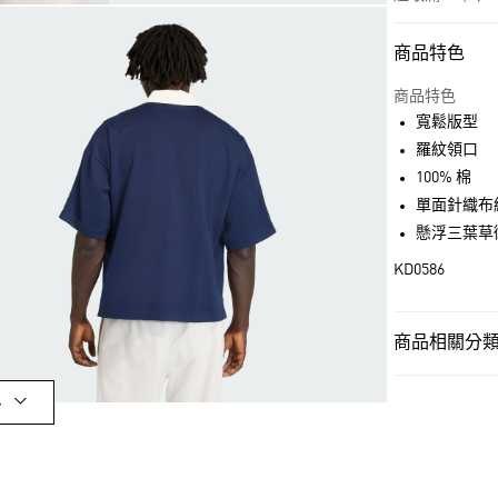
商品特色
付款方式
信用卡一次付
商品特色
寬鬆版型
超商取貨付款
羅紋領口
LINE Pay
100% 棉
單面針織布
街口支付
懸浮三葉草
KD0586
運送方式
全家取貨付款
商品相關分類 
每筆NT$80，滿
男性
男性服
付款後全家取
多
男性
男性服
每筆NT$80，滿
品牌
Origina
萊爾富取貨付
品牌
Origina