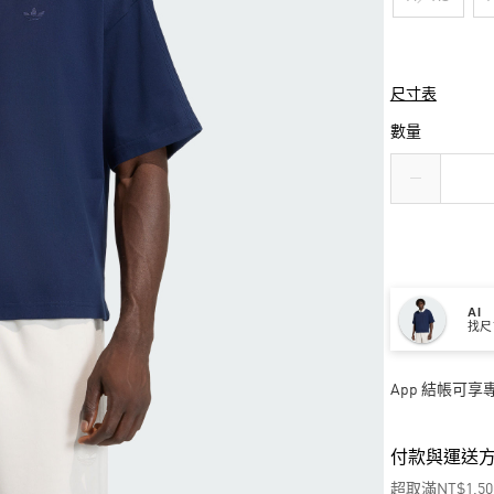
尺寸表
數量
AI
找尺
App 結帳可
付款與運送
超取滿NT$1,5