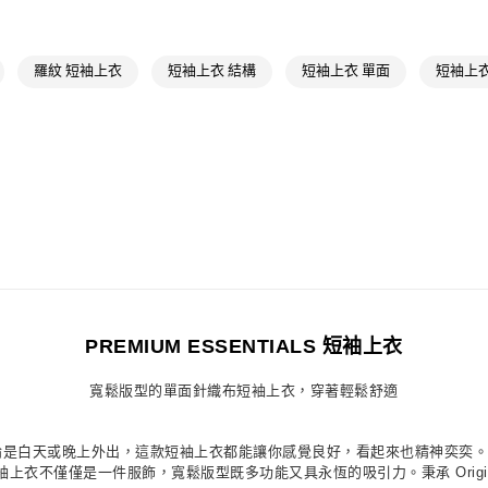
每筆NT$80，滿
最新活動
爸
付款後萊爾富
羅紋 短袖上衣
短袖上衣 結構
短袖上衣 單面
短袖上衣
每筆NT$80，滿
7-11取貨付款
每筆NT$80，滿
付款後7-11取
每筆NT$80，滿
宅配
每筆NT$80，滿
付款後門市自
PREMIUM ESSENTIALS 短袖上衣
每筆NT$80，滿
寬鬆版型的單面針織布短袖上衣，穿著輕鬆舒適
合。無論是白天或晚上外出，這款短袖上衣都能讓你感覺良好，看起來也精神奕奕。左
衣不僅僅是一件服飾，寬鬆版型既多功能又具永恆的吸引力。秉承 Origi