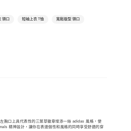
NT$1,500(含以上)免運費
氣有禮 | APP限定滿$3800折$300
取貨
 領口
短袖上衣 T恤
寬鬆版型 領口
NT$1,500(含以上)免運費
NT$1,500(含以上)免運費
貨
NT$1,500(含以上)免運費
NT$1,500(含以上)免運費
取
NT$1,500(含以上)免運費
胸口上具代表性的三葉草徽章增添一絲 adidas 風格，使
nals 精神設計，讓你在表達個性和風格的同時享受舒適的穿