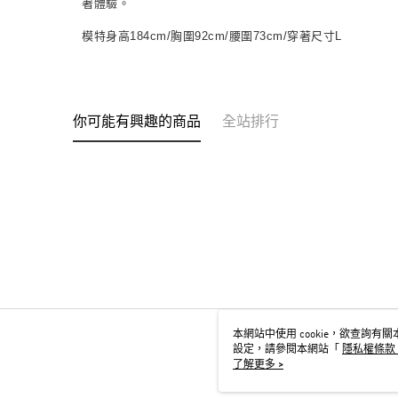
著體驗。
模特身高184cm/胸圍92cm/腰圍73cm/穿著尺寸L
你可能有興趣的商品
全站排行
本網站中使用 cookie，欲查詢有關本
設定，請參閱本網站「
隱私權條款
用 cookie。
了解更多 >