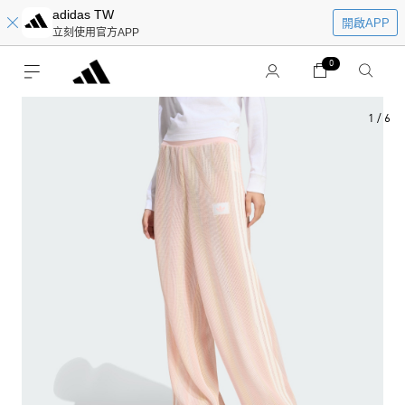
adidas TW
開啟APP
立刻使用官方APP
0
1
/
6