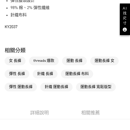
LINE Pay
彈性腰頭設計
98% 棉、2% 彈性纖維
AI
街口支付
找
針織布料
尺
寸
運送方式
KY2037
全家取貨付款
每筆NT$80，滿NT$1,500(含以上)免運費
相關分類
付款後全家取貨
女 長褲
threads 爆款
運動 長褲
運動長褲 女
每筆NT$80，滿NT$1,500(含以上)免運費
萊爾富取貨付款
彈性 長褲
針織 長褲
運動長褲 布料
每筆NT$80，滿NT$1,500(含以上)免運費
彈性 運動長褲
針織 運動長褲
運動長褲 寬鬆版型
付款後萊爾富取貨
每筆NT$80，滿NT$1,500(含以上)免運費
7-11取貨付款
詳細說明
相關推薦
每筆NT$80，滿NT$1,500(含以上)免運費
付款後7-11取貨