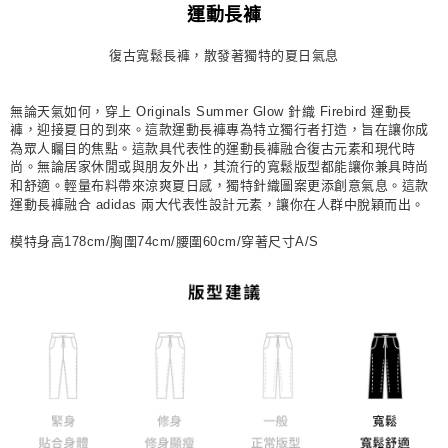
運動長褲
每筆NT$80，滿NT$1,500(含以上)免運費
復古寬鬆長褲，散發著獨特的夏日氣息
宅配
每筆NT$80，滿NT$1,500(含以上)免運費
無論天氣如何，穿上 Originals Summer Glow 針織 Firebird 運動長
付款後門市自取
褲，迎接夏日的到來。這款運動長褲專為特立獨行者打造，旨在讓你成
為眾人矚目的焦點。這款具代表性的運動長褲融合復古元素和現代時
每筆NT$80，滿NT$1,500(含以上)免運費
尚。無論居家休閒或與朋友外出，其流行的寬鬆版型都能讓你兼具時尚
和舒適。輕量布料帶來涼爽夏日感，獨特針織圖案更添創意氣息。這款
運動長褲融合 adidas 兩大代表性設計元素，讓你在人群中脫穎而出。
模特身高178cm/胸圍74cm/腰圍60cm/穿著尺寸A/S