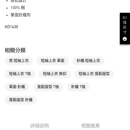
LINE Pay
無扣設計
100% 棉
街口支付
單面針織布
AI
找
運送方式
KD1430
尺
寸
全家取貨付款
每筆NT$80，滿NT$1,500(含以上)免運費
相關分類
付款後全家取貨
男 短袖上衣
短袖上衣 單面
針織 短袖上衣
每筆NT$80，滿NT$1,500(含以上)免運費
萊爾富取貨付款
短袖上衣 T恤
短袖上衣 無扣
短袖上衣 寬鬆版型
每筆NT$80，滿NT$1,500(含以上)免運費
單面 針織
寬鬆版型 T恤
針織 T恤
付款後萊爾富取貨
每筆NT$80，滿NT$1,500(含以上)免運費
寬鬆版型 針織
7-11取貨付款
每筆NT$80，滿NT$1,500(含以上)免運費
詳細說明
相關推薦
付款後7-11取貨