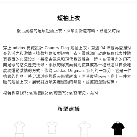
每筆NT$80，滿NT$1,500(含以上)免運費
短袖上衣
宅配
每筆NT$80，滿NT$1,500(含以上)免運費
復古風格的足球短袖上衣，採單面針織布料，舒適又時尚
付款後門市自取
每筆NT$80，滿NT$1,500(含以上)免運費
穿上 adidas 典藏設計 Country Flag 短袖上衣，重溫 94 年世界盃足球
賽的活力和激情。這款舒適版型短袖上衣，靈感源自於慶祝具代表性體
育賽事的典藏設計，將復古氣息和現代品質融為一體。充滿活力的印花
向足球的悠久歷史致敬，柔軟的棉質面料則使其成為一種舒適且自豪地
展現運動激情的方式。作為 adidas Originals 系列的一部分，它是一件
搶眼的作品，將足球球迷與過去聯繫起來，同時展望未來。穿上一件大
膽的短袖上衣，展現對這項美麗運動的熱愛，並擁抱運動精神。
模特身高187cm/胸圍92cm/腰圍75cm/穿著尺寸A/M