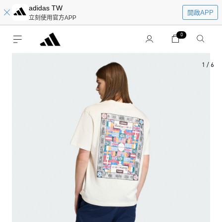
adidas TW
開啟APP
立刻使用官方APP
0
1
/
6