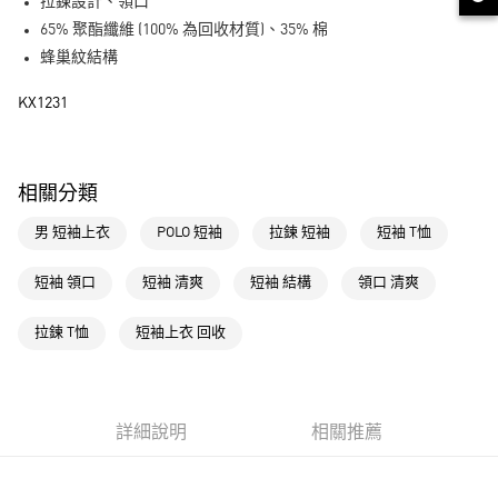
LINE Pay
拉鍊設計、領口
65% 聚酯纖維 (100% 為回收材質)、35% 棉
街口支付
蜂巢紋結構
運送方式
KX1231
全家取貨付款
每筆NT$80，滿NT$1,500(含以上)免運費
相關分類
付款後全家取貨
男 短袖上衣
POLO 短袖
拉鍊 短袖
短袖 T恤
每筆NT$80，滿NT$1,500(含以上)免運費
萊爾富取貨付款
短袖 領口
短袖 清爽
短袖 結構
領口 清爽
每筆NT$80，滿NT$1,500(含以上)免運費
拉鍊 T恤
短袖上衣 回收
付款後萊爾富取貨
每筆NT$80，滿NT$1,500(含以上)免運費
7-11取貨付款
詳細說明
相關推薦
每筆NT$80，滿NT$1,500(含以上)免運費
付款後7-11取貨