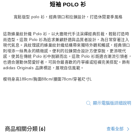
短袖 POLO 衫
每筆NT$80，滿NT$1,500(含以上)免運費
寬鬆版型 polo 衫，經典領口和拉鍊設計，打造休閒夏季風格
宅配
每筆NT$80，滿NT$1,500(含以上)免運費
這款蜂巢紋針織 Polo 衫，以大膽現代手法演繹經典剪裁，輕鬆打造時
付款後門市自取
尚造型。這款 Polo 衫為追求兼顧舒適與品質者設計，為日常穿著注入
現代氣息。具紋理感的蜂巢紋針織結構帶來獨特外觀和觸感，經典領口
每筆NT$80，滿NT$1,500(含以上)免運費
則增添一絲雋永的精緻感。便利的拉鍊開合設計方便穿脫，更添現代
感，使其在傳統 Polo 衫中脫穎而出。這款 Polo 衫既適合潮流引領者，
也適合運動休閒愛好者，可與你最喜歡的丹寧褲或短褲完美搭配。飾有
adidas Originals 品牌標誌，展現自信風範。
模特身高189cm/胸圍88cm/腰圍78cm/穿著尺寸L
顯示電腦版詳細說明
商品相關分類 (6)
查看全部