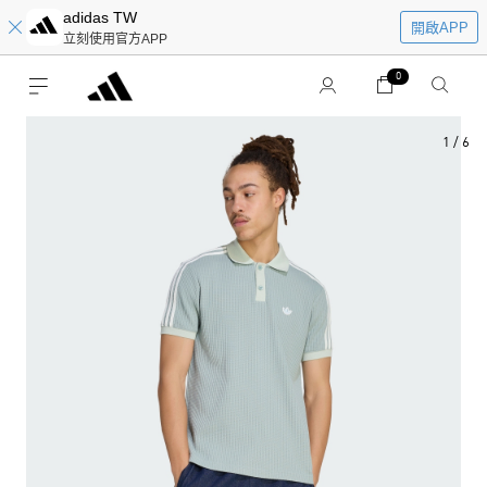
adidas TW
開啟APP
立刻使用官方APP
0
1
/
6