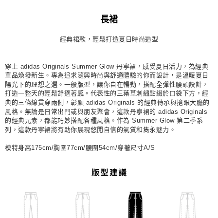
每筆NT$80，滿NT$1,500(含以上)免運費
長裙
宅配
經典裙款，輕鬆打造夏日時尚造型
每筆NT$80，滿NT$1,500(含以上)免運費
付款後門市自取
穿上 adidas Originals Summer Glow 丹寧裙，感受夏日活力，為經典
每筆NT$80，滿NT$1,500(含以上)免運費
單品煥發新生。專為追求隨興時尚與舒適體驗的你而設計，是溫暖夏日
陽光下的理想之選。一般版型，讓你自在暢動，搭配全彈性腰頭設計，
打造一整天的輕鬆舒適著感。代表性的三葉草刺繡點綴於口袋下方，經
典的三條線貫穿兩側，彰顯 adidas Originals 的經典傳承與搶眼大膽的
風格。無論是日常出門或與朋友聚會，這款丹寧裙的 adidas Originals
的經典元素，都能巧妙搭配各種風格。作為 Summer Glow 第二季系
列，這款丹寧裙將有助你展現悠閒自信的氣質和雋永魅力。
模特身高175cm/胸圍77cm/腰圍54cm/穿著尺寸A/S