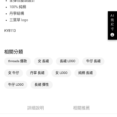
LINE Pay
全彈性腰頭設計
100% 純棉
街口支付
丹寧結構
AI
三葉草 logo
找
運送方式
尺
寸
KY8113
全家取貨付款
每筆NT$80，滿NT$1,500(含以上)免運費
付款後全家取貨
相關分類
每筆NT$80，滿NT$1,500(含以上)免運費
threads 爆款
女 長裙
長裙 LOGO
牛仔 長裙
萊爾富取貨付款
每筆NT$80，滿NT$1,500(含以上)免運費
女 牛仔
丹寧 長裙
女 LOGO
純棉 長裙
付款後萊爾富取貨
牛仔 LOGO
長裙 彈性
每筆NT$80，滿NT$1,500(含以上)免運費
7-11取貨付款
每筆NT$80，滿NT$1,500(含以上)免運費
詳細說明
相關推薦
付款後7-11取貨