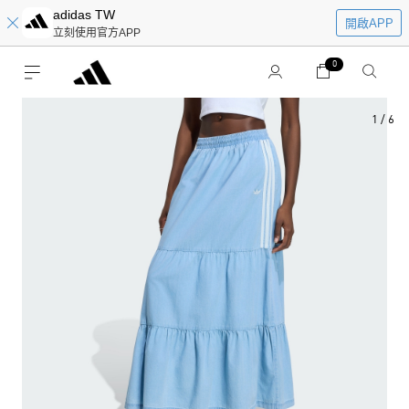
adidas TW
開啟APP
立刻使用官方APP
0
1
/
6