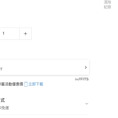
清除
紀錄
寸
享專屬活動優惠價
立即下載
方式
00免運