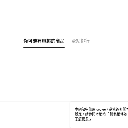
你可能有興趣的商品
全站排行
本網站中使用 cookie，欲查詢有關本
設定，請參閱本網站「
隱私權條款
用 cookie。
了解更多 >