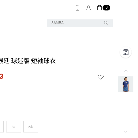
0
根廷 球迷版 短袖球衣
3
L
XL