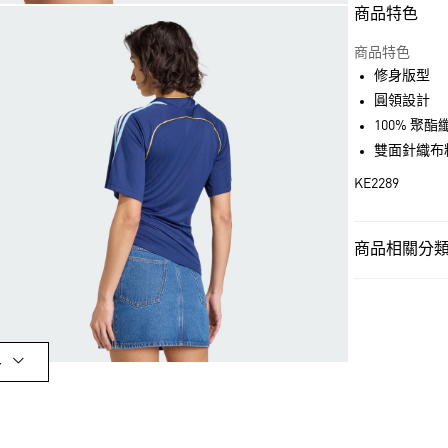
商品特色
付款方式
信用卡一次付
商品特色
修身版型
超商取貨付款
圓領設計
LINE Pay
100% 聚酯纖
雙面針織布
街口支付
KE2289
運送方式
商品相關分類 
全家取貨付款
女性
女性服
每筆NT$80，滿
OUTLET
付款後全家取
女性
女性服
每筆NT$80，滿
多
品牌
Origina
萊爾富取貨付
每筆NT$80，滿
品牌
Origina