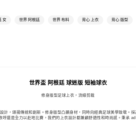
最新活動
爸
付款後萊爾富
每筆NT$80，滿
最新活動
專
 女
世界 阿根廷
世界 布料
背心 上衣
背心 版型
最新活動
專
7-11取貨付款
每筆NT$80，滿
最新活動
專
付款後7-11取
每筆NT$80，滿
宅配
每筆NT$80，滿
付款後門市自
世界盃 阿根廷 球迷版 短袖球衣
每筆NT$80，滿
修身版型足球上衣，流線剪裁
 球衣採解構和重建設計，頌揚傳統和創新。修身版型凸顯身材，同時向經典足球美學
是全力以赴地比賽，我們的上衣設計都兼顧舒適性和時尚感。秉承 adidas 