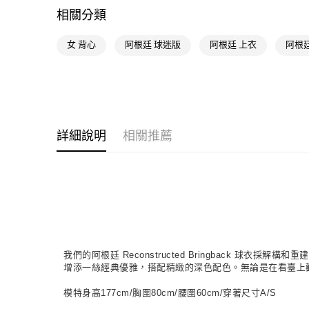
相關分類
女 背心
阿根廷 球迷版
阿根廷 上衣
阿根廷
詳細說明
相關推薦
我們的阿根廷 Reconstructed Bringback
增添一絲經典優雅，搭配精緻的深色配色。無論是在看臺上歡呼還
模特身高177cm/胸圍80cm/腰圍60cm/穿著尺寸A/S