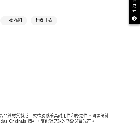
找
氣有禮 | APP限定滿$3800折$300
取貨
尺
NT$1,500(含以上)免運費
寸
業運動
2026 FIFA世界盃
2026 FIFA世界盃全部商品
上衣 布料
針織 上衣
業運動
2026 FIFA世界盃
足球穿搭單品
NT$1,500(含以上)免運費
業運動
2026 FIFA世界盃
阿根廷國家隊
貨
NT$1,500(含以上)免運費
NT$1,500(含以上)免運費
取
NT$1,500(含以上)免運費
致敬。採高品質材質製成，柔軟觸感兼具耐用性和舒適性。圓領設計
Originals 精神，讓你對足球的熱愛閃耀光芒。