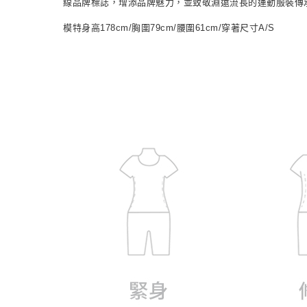
線品牌標誌，增添品牌魅力，並致敬淵遠流長的運動服裝傳承
模特身高178cm/胸圍79cm/腰圍61cm/穿著尺寸A/S