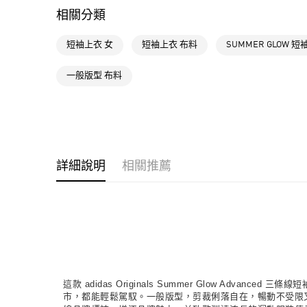
相關分類
短袖上衣 女
短袖上衣 布料
SUMMER GLOW 
一般版型 布料
詳細說明
相關推薦
這款 adidas Originals Summer Glow A
市，都能輕鬆駕馭。一般版型，剪裁俐落自在，暢動不受限又