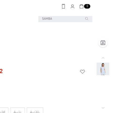
0
2
／M
A／L
A／XL