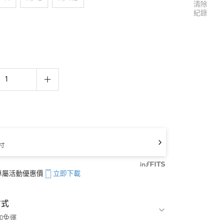
清除
紀錄
寸
享專屬活動優惠價
立即下載
方式
00免運