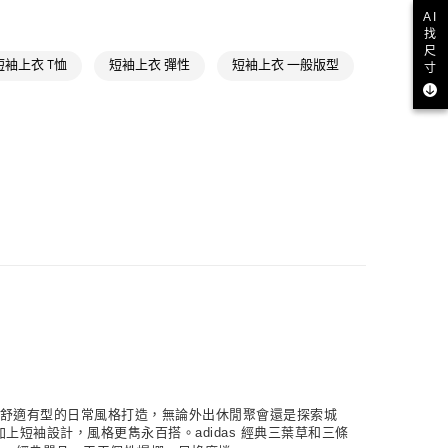
NT$1,500(含以上)免運費
氣有禮 | APP限定滿$3800折$300
AI
找
iginals
SUMMER GLOW
取貨
尺
短袖上衣 T恤
短袖上衣 彈性
短袖上衣 一般版型
寸
NT$1,500(含以上)免運費
NT$1,500(含以上)免運費
貨
NT$1,500(含以上)免運費
NT$1,500(含以上)免運費
取
NT$1,500(含以上)免運費
前衛元素，專為舒適有型的日常風格打造，無論外出休閒聚會還是探索城
袖設計，風格更雋永百搭。adidas 經典三葉草和三條