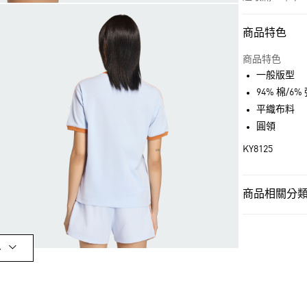
商品特色
付款方式
信用卡一次付
商品特色
一般版型
超商取貨付款
94% 棉/6
LINE Pay
平織布料
圓領
街口支付
KY8125
運送方式
商品相關分類 
全家取貨付款
女性
女性服
每筆NT$80，滿
女性
女性服
付款後全家取
多
品牌
Origina
每筆NT$80，滿
品牌
Origina
萊爾富取貨付