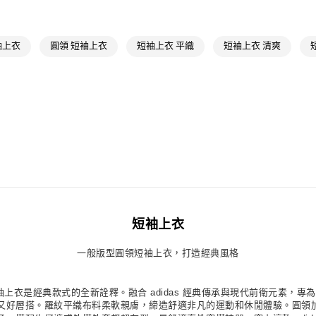
每筆NT$80，滿
最新活動
爸
最新活動
Or
付款後萊爾富
短袖上衣
圓領 短袖上衣
短袖上衣 平織
短袖上衣 清爽
每筆NT$80，滿
7-11取貨付款
每筆NT$80，滿
付款後7-11取
每筆NT$80，滿
宅配
每筆NT$80，滿
付款後門市自
短袖上衣
每筆NT$80，滿
一般版型圓領短袖上衣，打造經典風格
dvanced 三條線短袖上衣是經典款式的全新詮釋。融合 adidas 經典傳承與現代
好層搭。羅紋平織布料柔軟親膚，締造舒適非凡的運動和休閒體驗。圓領加上短