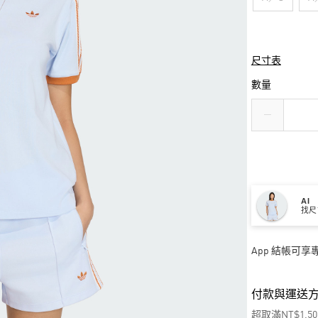
尺寸表
數量
AI
找尺
App 結帳可
付款與運送
超取滿NT$1,5