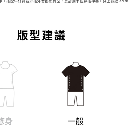
。搭配牛仔褲或外搭外套都超有型，是舒適率性穿搭神器。穿上這款 adid