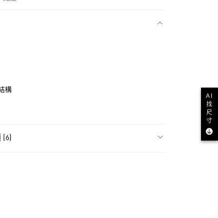
款
結構
AI
找
尺
寸
(6)
飾
男性全部服飾
NT$1,500(含以上)免運費
飾
男性短袖
貨
ls
Originals服飾
NT$1,500(含以上)免運費
ls
Originals全部商品
款