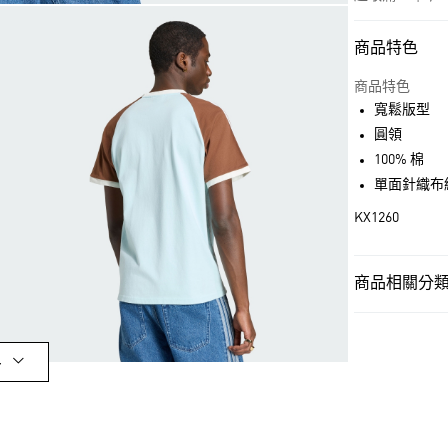
商品特色
付款方式
信用卡一次付
商品特色
寬鬆版型
超商取貨付款
圓領
LINE Pay
100% 棉
單面針織布
街口支付
KX1260
運送方式
商品相關分類 
全家取貨付款
男性
男性服
每筆NT$80，滿
男性
男性服
付款後全家取
多
品牌
Origina
每筆NT$80，滿
品牌
Origina
萊爾富取貨付