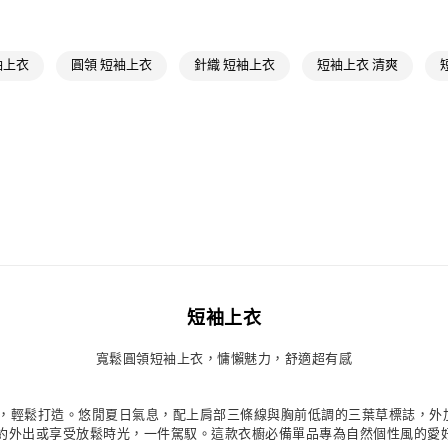
每筆NT$80，滿
最新活動
爸
最新活動
Or
付款後萊爾富
短袖上衣
圓領 短袖上衣
針織 短袖上衣
短袖上衣 清爽
每筆NT$80，滿
7-11取貨付款
每筆NT$80，滿
付款後7-11取
每筆NT$80，滿
宅配
每筆NT$80，滿
付款後門市自
短袖上衣
每筆NT$80，滿
寬鬆圓領短袖上衣，慵懶魅力，舒適超有感
上衣，慵懶魅力，輕鬆打造。悠閒夏日氣息，配上肩部三條線與胸前低調的三葉草標
約外出或享受放鬆時光，一件駕馭。這款衣櫥必備單品專為自然個性風的愛