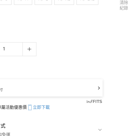
清除
紀錄
寸
享專屬活動優惠價
立即下載
方式
00免運