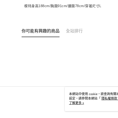
模特身高188cm/胸圍91cm/腰圍78cm/穿著尺寸L
你可能有興趣的商品
全站排行
本網站中使用 cookie，欲查詢有關本
設定，請參閱本網站「
隱私權條款
用 cookie。
了解更多 >