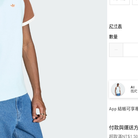
尺寸表
數量
AI
找尺
App 結帳可
付款與運送
超取滿NT$1,5