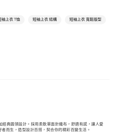
NT$1,500(含以上)免運費
氣有禮 | APP限定滿$3800折$300
iginals
SUMMER GLOW
取貨
短袖上衣 T恤
短袖上衣 結構
短袖上衣 寬鬆版型
NT$1,500(含以上)免運費
NT$1,500(含以上)免運費
貨
NT$1,500(含以上)免運費
NT$1,500(含以上)免運費
取
NT$1,500(含以上)免運費
誌，外加經典圓領設計。採用柔軟單面針織布，舒適有感，讓人愛
好者而生，造型設計百搭，契合你的精彩百變生活。