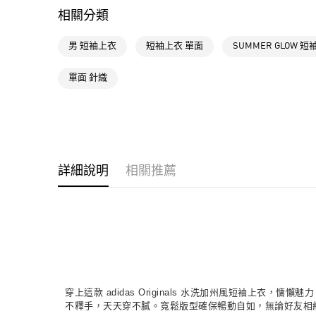
相關分類
男 短袖上衣
短袖上衣 單面
SUMMER GLOW 
單面 針織
詳細說明
相關推薦
穿上這款 adidas Originals 水洗加州風短袖
不釋手，天天穿不膩。寬鬆版型確保暢動自如，無論好友相