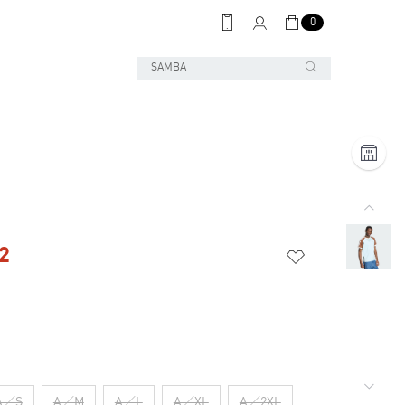
0
2
A／S
A／M
A／L
A／XL
A／2XL