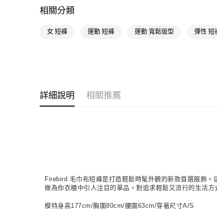
相關分類
女 短褲
運動 短褲
運動 寬鬆版型
彈性 短
詳細說明
相關推薦
Firebird 毛巾布短褲是打造輕鬆時髦外觀的新款首
做為你衣櫃中引人注目的單品。對追求輕鬆又流行的生活方式的
模特身高177cm/胸圍80cm/腰圍63cm/穿著尺寸A/S