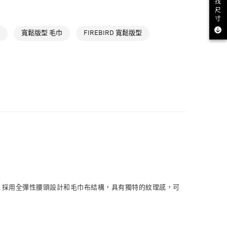
找
NT$1,500(含以上)免運費
氣有禮 | APP限定滿$3800折$300
尺
寸
取貨
寬鬆版型 毛巾
FIREBIRD 寬鬆版型
NT$1,500(含以上)免運費
NT$1,500(含以上)免運費
貨
NT$1,500(含以上)免運費
NT$1,500(含以上)免運費
取
NT$1,500(含以上)免運費
如。採用全彈性腰頭設計和毛巾布結構，具有獨特的紋理感，可