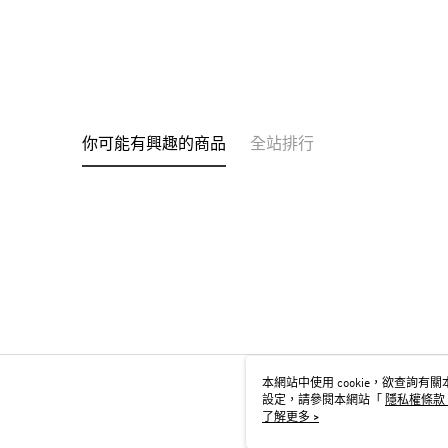
你可能有興趣的商品
全站排行
本網站中使用 cookie，欲查詢有關本
設定，請參閱本網站「
隱私權條款
用 cookie。
了解更多 >