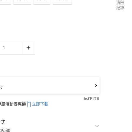
清除
紀錄
寸
享專屬活動優惠價
立即下載
方式
00免運