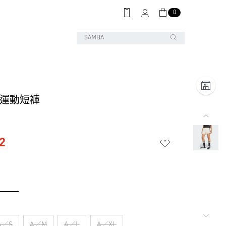
0
D 運動短褲
2
A／S
A／M
A／L
A／XL