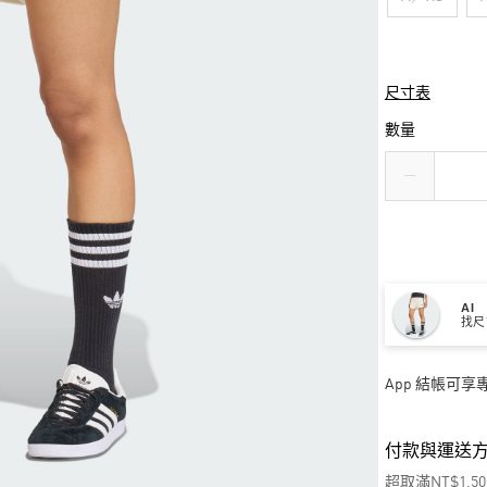
尺寸表
數量
AI
找尺
App 結帳可
付款與運送
超取滿NT$1,5