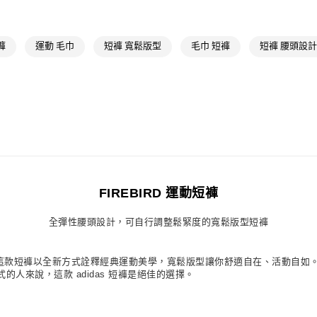
每筆NT$80，滿
最新活動
爸
付款後萊爾富
褲
運動 毛巾
短褲 寬鬆版型
毛巾 短褲
短褲 腰頭設計
每筆NT$80，滿
7-11取貨付款
每筆NT$80，滿
付款後7-11取
每筆NT$80，滿
宅配
每筆NT$80，滿
FIREBIRD 運動短褲
付款後門市自
全彈性腰頭設計，可自行調整鬆緊度的寬鬆版型短褲
每筆NT$80，滿
選服飾。這款短褲以全新方式詮釋經典運動美學，寬鬆版型讓你舒適自在、活動自
人來說，這款 adidas 短褲是絕佳的選擇。