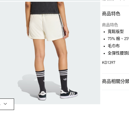
商品特色
付款方式
信用卡一次付
商品特色
寬鬆版型
超商取貨付款
75% 棉、2
LINE Pay
毛巾布
全彈性腰頭
街口支付
KD1397
運送方式
商品相關分類 
全家取貨付款
女性
女性服
每筆NT$80，滿
女性
女性服
付款後全家取
多
品牌
Origina
每筆NT$80，滿
品牌
Origina
萊爾富取貨付