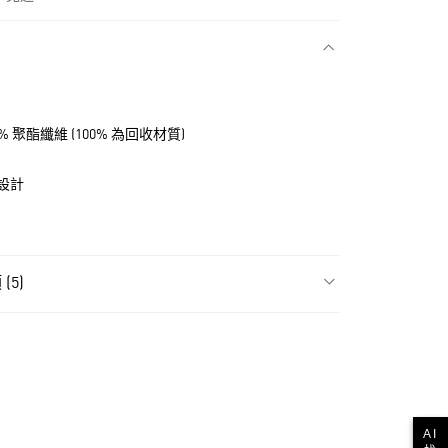
款
5% 聚酯纖維 (100% 為回收材質)
設計
(5)
飾
女性全部服飾
NT$1,500(含以上)免運費
飾
女性短褲
貨
ls
Originals服飾
NT$1,500(含以上)免運費
ls
Originals全部商品
款
AI