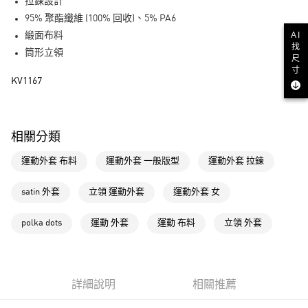
LINE Pay
拉鍊設計
95% 聚酯纖維 (100% 回收)、5% PA6
街口支付
AI
緞面布料
找
筒形立領
尺
運送方式
寸
KV1167
全家取貨付款
每筆NT$80，滿NT$1,500(含以上)免運費
付款後全家取貨
相關分類
每筆NT$80，滿NT$1,500(含以上)免運費
運動外套 布料
運動外套 一般版型
運動外套 拉鍊
萊爾富取貨付款
每筆NT$80，滿NT$1,500(含以上)免運費
satin 外套
立領 運動外套
運動外套 女
付款後萊爾富取貨
polka dots
運動 外套
運動 布料
立領 外套
每筆NT$80，滿NT$1,500(含以上)免運費
7-11取貨付款
每筆NT$80，滿NT$1,500(含以上)免運費
詳細說明
相關推薦
付款後7-11取貨