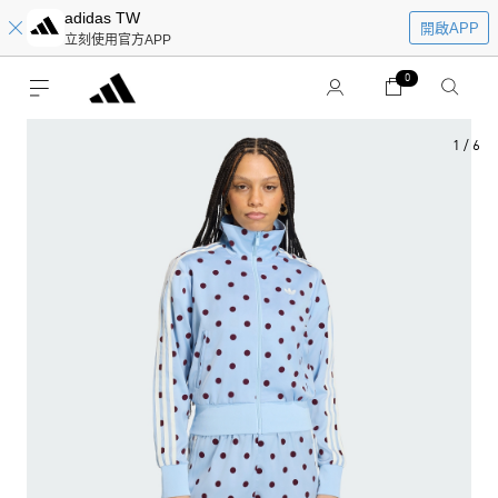
adidas TW
開啟APP
立刻使用官方APP
0
1
/
6