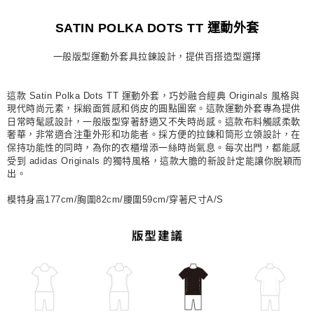
每筆NT$80，滿NT$1,500(含以上)免運費
SATIN POLKA DOTS TT 運動外套
宅配
一般版型運動外套具拉鍊設計，提供百搭造型選擇
每筆NT$80，滿NT$1,500(含以上)免運費
付款後門市自取
這款 Satin Polka Dots TT 運動外套，巧妙融合經典 Originals 風格與
每筆NT$80，滿NT$1,500(含以上)免運費
現代時尚元素，採緞面質感和俏皮的圓點圖案。這款運動外套專為提供
日常時髦感設計，一般版型穿著舒適又不失時尚感。這款布料觸感柔軟
奢華，非常適合注重外形和功能者。採方便的拉鍊和筒形立領設計，在
保持功能性的同時，為你的衣櫃增添一絲時尚氣息。每次出門，都能感
受到 adidas Originals 的獨特風格，這款大膽的新設計定能讓你脫穎而
出。
模特身高177cm/胸圍82cm/腰圍59cm/穿著尺寸A/S