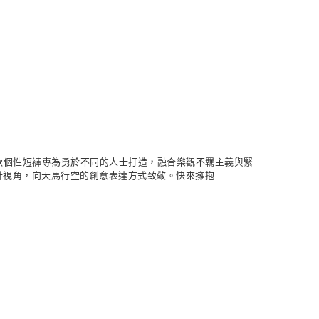
NT$1,500(含以上)免運費
貨
NT$1,500(含以上)免運費
NT$1,500(含以上)免運費
取
馭。這款個性短褲專為勇於不同的人士打造，融合樂觀不羈主義與緊
NT$1,500(含以上)免運費
屬設計視角，向天馬行空的創意表達方式致敬。快來擁抱