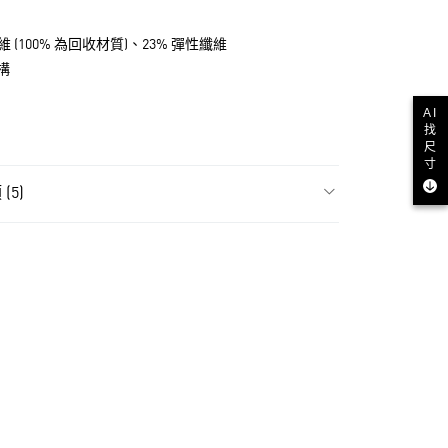
維 (100% 為回收材質)、23% 彈性纖維
構
AI
找
尺
寸
(5)
飾
女性全部服飾
NT$1,500(含以上)免運費
飾
女性短褲
貨
ls
Originals服飾
NT$1,500(含以上)免運費
ls
Originals全部商品
款
NT$1,500(含以上)免運費
名商品專區
取貨
NT$1,500(含以上)免運費