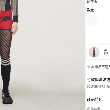
尺寸表
數量
AI
找尺
※ 本商品不適
付款與運送
超取滿NT$1,5
商品特色
付款方式
信用卡一次付
商品特色