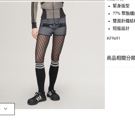
緊身版型
超商取貨付款
77% 聚酯纖
LINE Pay
雙面針織結
短版設計
街口支付
KF9691
運送方式
商品相關分類 
全家取貨付款
女性
女性服
每筆NT$80，滿
女性
女性服
付款後全家取
品牌
Origina
每筆NT$80，滿
品牌
Origina
萊爾富取貨付
多
每筆NT$80，滿
最新活動
聯
付款後萊爾富
每筆NT$80，滿