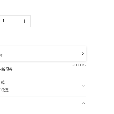
寸
用折價券
方式
00免運
款