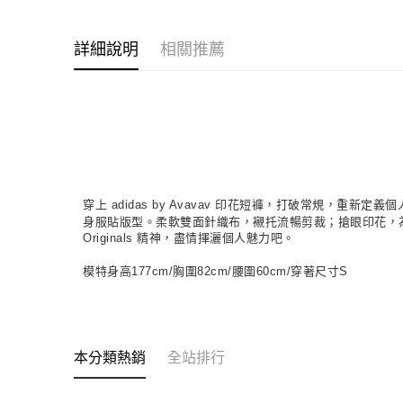
詳細說明
相關推薦
穿上 adidas by Avavav 印花短褲，打破常規
身服貼版型。柔軟雙面針織布，襯托流暢剪裁；搶眼印花，為造
Originals 精神，盡情揮灑個人魅力吧。
模特身高177cm/胸圍82cm/腰圍60cm/穿著尺寸S
本分類熱銷
全站排行