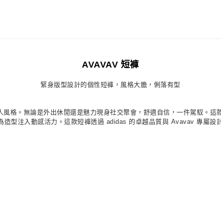
7-11取貨付款
每筆NT$80，滿
付款後7-11取
每筆NT$80，滿
AVAVAV 短褲
宅配
緊身版型設計的個性短褲，風格大膽，俐落有型
每筆NT$80，滿
付款後門市自
，重新定義個人風格。無論是外出休閒還是魅力現身社交聚會，舒適自信，一件駕
每筆NT$80，滿
型注入動感活力。這款短褲透過 adidas 的卓越品質與 Avavav 專