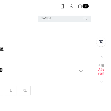
0
短褲
先逛
0
人氣
商品
L
XL