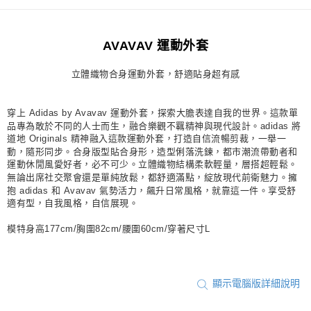
付款後全家取貨
每筆NT$80，滿NT$1,500(含以上)免運費
AVAVAV 運動外套
萊爾富取貨付款
立體織物合身運動外套，舒適貼身超有感
每筆NT$80，滿NT$1,500(含以上)免運費
付款後萊爾富取貨
穿上 Adidas by Avavav 運動外套，探索大膽表達自我的世界。這款單
每筆NT$80，滿NT$1,500(含以上)免運費
品專為敢於不同的人士而生，融合樂觀不羈精神與現代設計。adidas 將
道地 Originals 精神融入這款運動外套，打造自信流暢剪裁，一舉一
7-11取貨付款
動，隨形同步。合身版型貼合身形，造型俐落洗鍊，都市潮流帶動者和
運動休閒風愛好者，必不可少。立體織物結構柔軟輕量，層搭超輕鬆。
每筆NT$80，滿NT$1,500(含以上)免運費
無論出席社交聚會還是單純放鬆，都舒適滿點，綻放現代前衛魅力。擁
抱 adidas 和 Avavav 氣勢活力，飆升日常風格，就靠這一件。享受舒
付款後7-11取貨
適有型，自我風格，自信展現。
每筆NT$80，滿NT$1,500(含以上)免運費
模特身高177cm/胸圍82cm/腰圍60cm/穿著尺寸L
宅配
每筆NT$80，滿NT$1,500(含以上)免運費
付款後門市自取
顯示電腦版詳細說明
每筆NT$80，滿NT$1,500(含以上)免運費