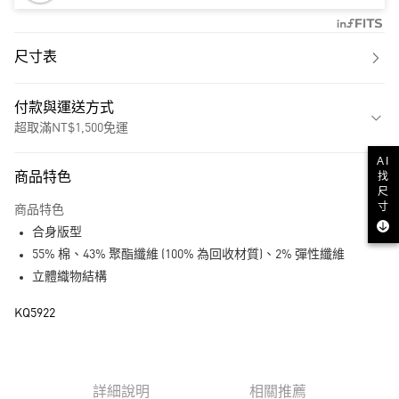
尺寸表
付款與運送方式
超取滿NT$1,500免運
付款方式
AI
找
商品特色
信用卡一次付款
尺
寸
商品特色
超商取貨付款
合身版型
LINE Pay
55% 棉、43% 聚酯纖維 (100% 為回收材質)、2% 彈性纖維
立體織物結構
街口支付
KQ5922
運送方式
全家取貨付款
每筆NT$80，滿NT$1,500(含以上)免運費
詳細說明
相關推薦