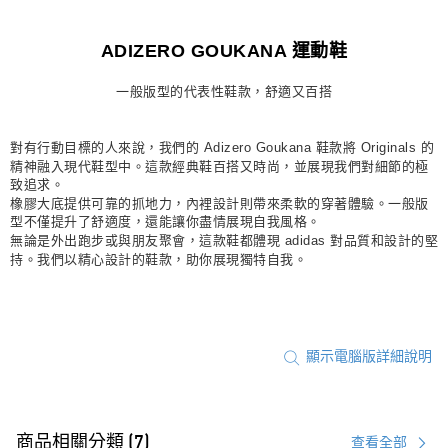
宅配
ADIZERO GOUKANA 運動鞋
每筆NT$80，滿NT$1,500(含以上)免運費
付款後門市自取
一般版型的代表性鞋款，舒適又百搭
每筆NT$80，滿NT$1,500(含以上)免運費
對有行動目標的人來說，我們的 Adizero Goukana 鞋款將 Originals 的
精神融入現代鞋型中。這款經典鞋百搭又時尚，並展現我們對細節的極
致追求。
橡膠大底提供可靠的抓地力，內裡設計則帶來柔軟的穿著體驗。一般版
型不僅提升了舒適度，還能讓你盡情展現自我風格。
無論是外出跑步或與朋友聚會，這款鞋都體現 adidas 對品質和設計的堅
持。我們以精心設計的鞋款，助你展現獨特自我。
顯示電腦版詳細說明
商品相關分類 (7)
查看全部