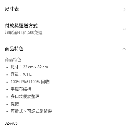
尺寸表
付款與運送方式
超取滿NT$1,500免運
付款方式
商品特色
信用卡一次付款
商品特色
超商取貨付款
尺寸：22 cm x 32 cm
LINE Pay
容量：9.1 L
100% PA6 (100% 回收)
街口支付
平織布結構
多口袋便於整理
運送方式
提把
全家取貨付款
可拆式、可調式肩背帶
每筆NT$80，滿NT$1,500(含以上)免運費
JZ4405
付款後全家取貨