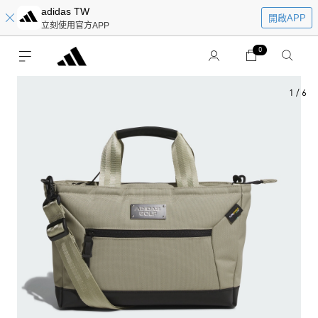
adidas TW
開啟APP
立刻使用官方APP
0
1
/
6