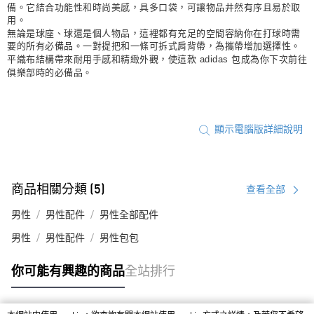
備。它結合功能性和時尚美感，具多口袋，可讓物品井然有序且易於取
用。
無論是球座、球還是個人物品，這裡都有充足的空間容納你在打球時需
要的所有必備品。一對提把和一條可拆式肩背帶，為攜帶增加選擇性。
平織布結構帶來耐用手感和精緻外觀，使這款 adidas 包成為你下次前往
俱樂部時的必備品。
顯示電腦版詳細說明
商品相關分類 (5)
查看全部
男性
男性配件
男性全部配件
男性
男性配件
男性包包
你可能有興趣的商品
全站排行