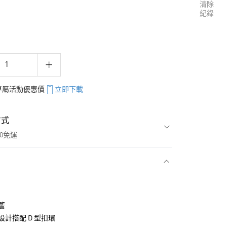
清除
紀錄
享專屬活動優惠價
立即下載
方式
00免運
款
簷
計搭配 D 型扣環