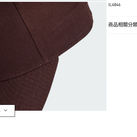
IL4846
街口支付
商品相關分類 
運送方式
男性
男性配
全家取貨付款
每筆NT$80，滿
OUTLET
付款後全家取
男性
男性配
每筆NT$80，滿
女性
女性配
萊爾富取貨付
品牌
Origina
每筆NT$80，滿
女性
女性配
付款後萊爾富
品牌
Origina
每筆NT$80，滿
最新活動
限
多
7-11取貨付款
最新活動
爸
每筆NT$80，滿
付款後7-11取