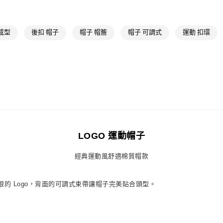
每筆NT$80，滿
宅配
成型
後扣 帽子
帽子 帽簷
帽子 可調式
運動 扣環
每筆NT$80，滿
付款後門市自
每筆NT$80，滿
LOGO 運動帽子
經典運動風舒適棉質帽款
的 Logo，背面的可調式束帶讓帽子完美貼合頭型。