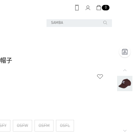
0
動帽子
SFY
OSFW
OSFM
OSFL