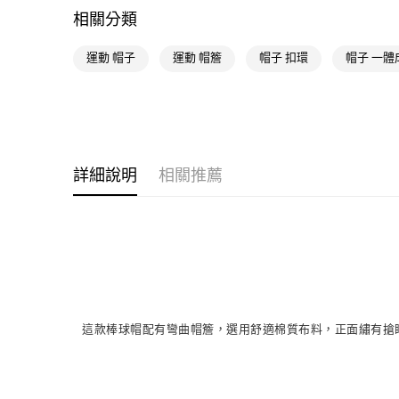
相關分類
運動 帽子
運動 帽簷
帽子 扣環
帽子 一體
詳細說明
相關推薦
這款棒球帽配有彎曲帽簷，選用舒適棉質布料，正面繡有搶眼