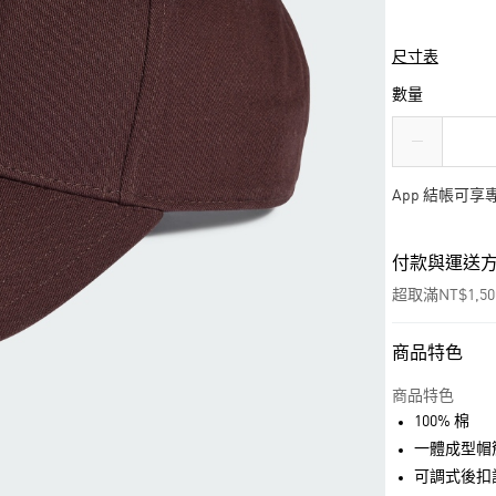
尺寸表
數量
App 結帳可
付款與運送
超取滿NT$1,5
商品特色
付款方式
信用卡一次付
商品特色
100% 棉
超商取貨付款
一體成型帽
LINE Pay
可調式後扣設