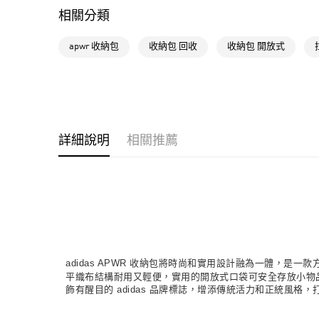
相關分類
apwr 收納包
收納包 回收
收納包 開放式
詳細說明
相關推薦
adidas APWR 收納包將時尚和實用設計融為一體，是
平織布結構耐用又輕便，實用的開放式口袋可安全存放小物
飾有醒目的 adidas 品牌標誌，增添傳統活力和正統風