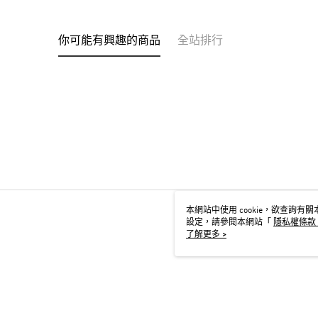
你可能有興趣的商品
全站排行
本網站中使用 cookie，欲查詢有關本
設定，請參閱本網站「
隱私權條款
用 cookie。
了解更多 >