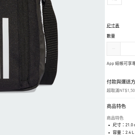
尺寸表
數量
App 結帳可
付款與運送
超取滿NT$1,5
商品特色
付款方式
信用卡一次付
商品特色
尺寸：21.0 c
超商取貨付款
容量：2.4 L