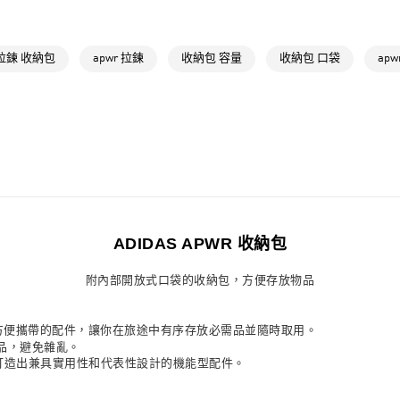
付款後7-11取
每筆NT$80，滿
拉鍊 收納包
apwr 拉鍊
收納包 容量
收納包 口袋
apw
宅配
每筆NT$80，滿
付款後門市自
每筆NT$80，滿
ADIDAS APWR 收納包
附內部開放式口袋的收納包，方便存放物品
一款方便攜帶的配件，讓你在旅途中有序存放必需品並隨時取用。
品，避免雜亂。
格，打造出兼具實用性和代表性設計的機能型配件。