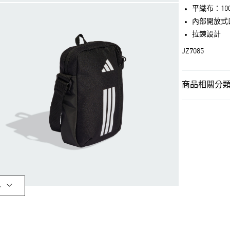
LINE Pay
平織布：100
內部開放式
街口支付
拉鍊設計
JZ7085
運送方式
全家取貨付款
商品相關分類 
每筆NT$80，滿
男性
男性配
付款後全家取
OUTLET
每筆NT$80，滿
男性
男性配
萊爾富取貨付
女性
女性配
每筆NT$80，滿
女性
女性配
付款後萊爾富
多
最新活動
限
每筆NT$80，滿
最新活動
爸
7-11取貨付款
最新活動
爸
每筆NT$80，滿