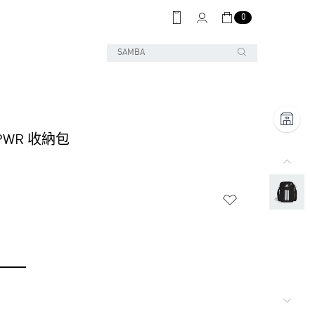
0
APWR 收納包