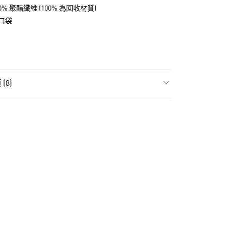
% 聚酯纖維 (100% 為回收材質)
口袋
(8)
NT$1,500(含以上)免運費
件
男性全部配件
貨
NT$1,500(含以上)免運費
件
男性包包
款
件
女性包包
NT$1,500(含以上)免運費
件
女性全部配件
取貨
時加碼 | 單一特價
單一特價
NT$1,500(含以上)免運費
氣有禮 | APP限定滿$3800折$300
氣有禮 | 2件8折；3件7折
NT$1,500(含以上)免運費