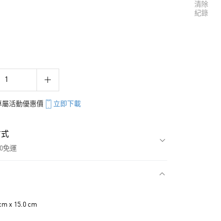
清除
紀錄
享專屬活動優惠價
立即下載
方式
00免運
款
m x 15.0 cm