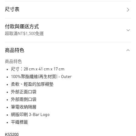
尺寸表
付款與運送方式
超取滿NT$1,500免運
付款方式
商品特色
信用卡一次付款
商品特色
超商取貨付款
尺寸：28 cm x 41 cm x 17 cm
LINE Pay
100%聚酯纖維(再生材質) - Outer
柔軟、輕盈的加厚襯墊
街口支付
外部正面口袋
外部兩側口袋
運送方式
筆電收納隔層
全家取貨付款
網版印刷 3-Bar Logo
每筆NT$80，滿NT$1,500(含以上)免運費
平織標籤
付款後全家取貨
KS5200