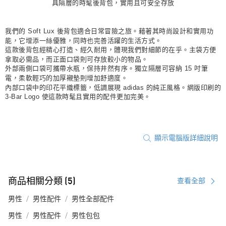
具隔層的時髦後背包，實用且可安全存放
我們的 Soft Lux 後背包適合日常冒險之旅。藉著其時尚設計和實用功
能，它增添一絲優雅，同時也完善活躍的生活方式。
這款後背包經精心打造、經久耐用，體現我們對細節的在乎。主袋方便
拿取必需品，而正面口袋則可存放較小的物品。
外部兩側口袋可攜帶水瓶，保持井然有序。獨立隔層可容納 15 吋筆
電，柔軟輕巧的加厚襯墊則增加舒適度。
內部口袋中的印花平織標籤，低調展現 adidas 的純正風格。網版印刷的
3-Bar Logo 使這款時髦且實用的配件更加完美。
顯示電腦版詳細說明
商品相關分類 (5)
查看全部
男性
男性配件
男性全部配件
男性
男性配件
男性包包