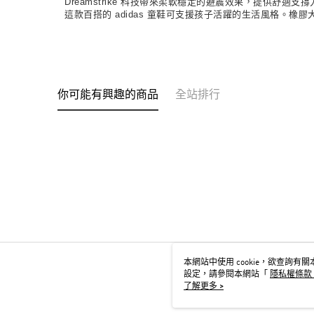
Dreamstrike 科技帶來柔軟穩定的避震效果，提供舒
這款百搭的 adidas 童鞋可支援孩子活躍的生活風格。
你可能有興趣的商品
全站排行
本網站中使用 cookie，欲查詢有關本
設定，請參閱本網站「
隱私權條款
用 cookie。
了解更多 >