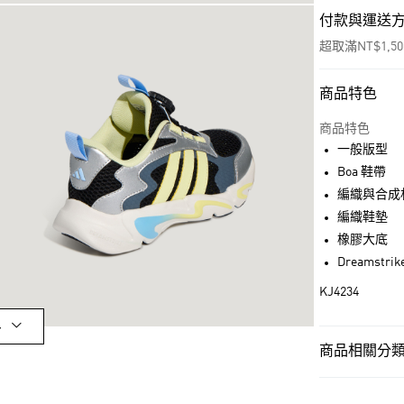
付款與運送
超取滿NT$1,5
商品特色
付款方式
信用卡一次付
商品特色
一般版型
超商取貨付款
Boa 鞋帶
LINE Pay
編織與合成
編織鞋墊
街口支付
橡膠大底
Dreamstri
運送方式
KJ4234
全家取貨付款
多
每筆NT$80，滿
商品相關分類 
付款後全家取
孩童
孩童鞋
每筆NT$80，滿