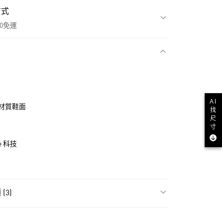
方式
00免運
款
AI
材質鞋面
找
尺
寸
ke 科技
NT$1,500(含以上)免運費
(3)
貨
類
全部鞋類
NT$1,500(含以上)免運費