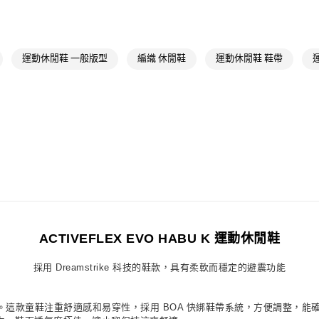
孩童
孩童鞋
萊爾富取貨付
孩童
最新商
每筆NT$80，滿
運動休閒鞋 一般版型
編織 休閒鞋
運動休閒鞋 鞋帶
付款後萊爾富
每筆NT$80，滿
7-11取貨付款
每筆NT$80，滿
付款後7-11取
每筆NT$80，滿
宅配
每筆NT$80，滿
ACTIVEFLEX EVO HABU K 運動休閒鞋
付款後門市自
採用 Dreamstrike 科技的鞋款，具有柔軟而穩定的避震功能
每筆NT$80，滿
的兒童設計。這款童鞋注重舒適感和易穿性，採用 BOA 快綁鞋帶系統，方便調整，