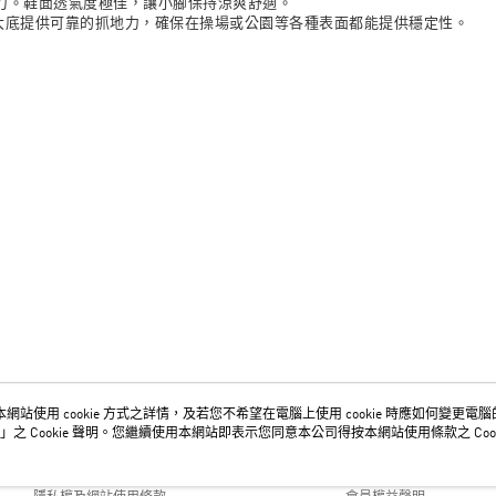
適支撐力。鞋面透氣度極佳，讓小腳保持涼爽舒適。
橡膠大底提供可靠的抓地力，確保在操場或公園等各種表面都能提供穩定性。
網站使用 cookie 方式之詳情，及若您不希望在電腦上使用 cookie 時應如何變更電腦的 c
關於我們
客服資訊
」之 Cookie 聲明。您繼續使用本網站即表示您同意本公司得按本網站使用條款之 Cook
品牌故事
購物說明