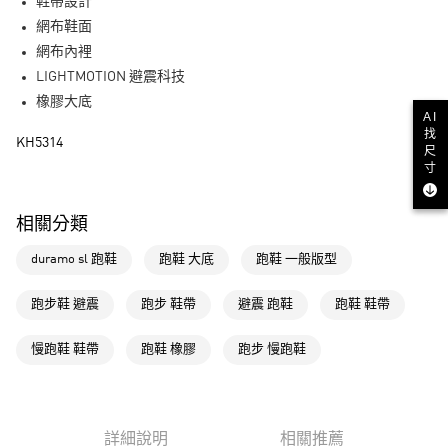
LINE Pay
鞋帶設計
網布鞋面
街口支付
網布內裡
LIGHTMOTION 避震科技
運送方式
橡膠大底
AI
全家取貨付款
找
KH5314
每筆NT$80，滿NT$1,500(含以上)免運費
尺
寸
付款後全家取貨
每筆NT$80，滿NT$1,500(含以上)免運費
相關分類
萊爾富取貨付款
duramo sl 跑鞋
跑鞋 大底
跑鞋 一般版型
每筆NT$80，滿NT$1,500(含以上)免運費
跑步鞋 避震
跑步 鞋帶
避震 跑鞋
跑鞋 鞋帶
付款後萊爾富取貨
每筆NT$80，滿NT$1,500(含以上)免運費
慢跑鞋 鞋帶
跑鞋 橡膠
跑步 慢跑鞋
7-11取貨付款
每筆NT$80，滿NT$1,500(含以上)免運費
詳細說明
相關推薦
付款後7-11取貨