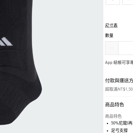
尺寸表
數量
App 結帳可
付款與運送
超取滿NT$1,5
商品特色
付款方式
信用卡一次付
商品特色
50%尼龍(
超商取貨付款
足弓支撐