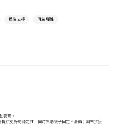
貨
NT$1,500(含以上)免運費
彈性 支撐
再生 彈性
NT$1,500(含以上)免運費
取
NT$1,500(含以上)免運費
運動表現。
計提供更好的穩定性，同時幫助襪子固定不滑動；網布拼接