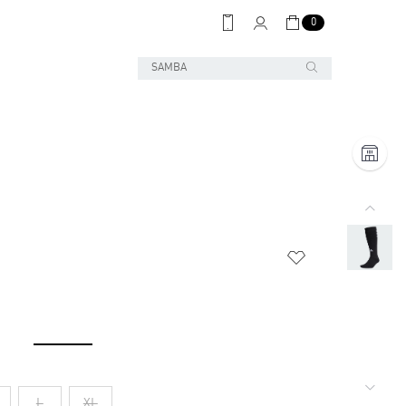
0
L
XL