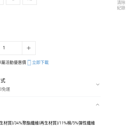
清除
紀錄
享專屬活動優惠價
立即下載
方式
00免運
款
再生材質)/34%聚酯纖維(再生材質)/11%棉/5%彈性纖維