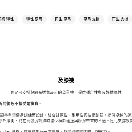
付款後7-11取
每筆NT$80，滿
膝襪 彈性
彈性 足弓
再生 足弓
足弓 支撐
再生 支撐
宅配
每筆NT$80，滿
付款後門市自
每筆NT$80，滿
及膝襪
具足弓支撐與網布透氣設計的舉重襪，提供穩定性與良好透氣性
拆封後恕不接受退換貨。
專為各類舉重與健身訓練而設計，結合舒適性、耐用性與技術創新，提供卓越的
額外緩衝，能在高強度訓練時減少槓鈴碰撞與摩擦帶來的不適。足弓支撐設
增添正宗 adidas 風格，無論舉起每一次重量，都展現標誌性的品牌魅力。