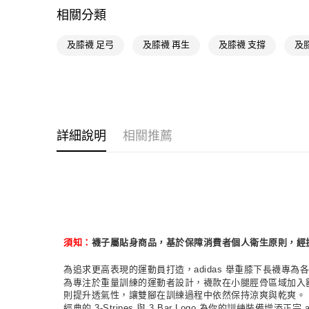
相關分類
及膝襪 足弓
及膝襪 再生
及膝襪 支撐
及
詳細說明
相關推薦
襪子屬貼身商品，基於保障消費者個人衛生原則，經
須知：
為追求更高表現的運動員打造，adidas 舉重膝下長襪
為專注於重量訓練的運動者設計，襪款在小腿脛骨區域加入
則提升透氣性，讓雙腳在訓練過程中依然保持涼爽與乾爽。
經典的 3-Stripes 與 3 Bar Logo 為你的訓練裝備