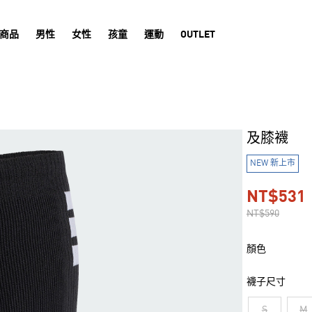
商品
男性
女性
孩童
運動
OUTLET
及膝襪
NEW 新上市
NT$531
NT$590
顏色
襪子尺寸
S
M