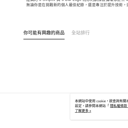
無論你是在挑戰新的個人最佳紀錄，還是專注於提升技術，這
你可能有興趣的商品
全站排行
本網站中使用 cookie，欲查詢有關本
設定，請參閱本網站「
隱私權條款
用 cookie。
了解更多 >