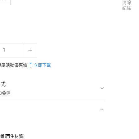
清除
紀錄
享專屬活動優惠價
立即下載
方式
00免運
款
纖維(再生材質)