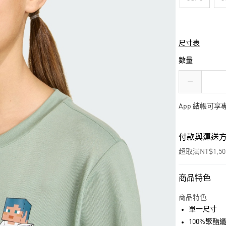
尺寸表
數量
App 結帳可
付款與運送
超取滿NT$1,5
商品特色
付款方式
信用卡一次付
商品特色
單一尺寸
超商取貨付款
100%聚酯