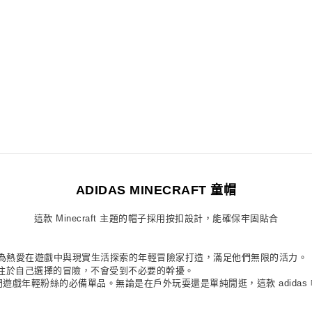
付款後7-11取
每筆NT$80，滿
宅配
每筆NT$80，滿
付款後門市自
每筆NT$80，滿
ADIDAS MINECRAFT 童帽
這款 Minecraft 主題的帽子採用按扣設計，能確保牢固貼合
交會點。專為熱愛在遊戲中與現實生活探索的年輕冒險家打造，滿足他們無限的活力。
注於自己選擇的冒險，不會受到不必要的幹擾。
款熱門遊戲年輕粉絲的必備單品。無論是在戶外玩耍還是單純閒逛，這款 adida