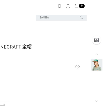
0
MINECRAFT 童帽
SFY