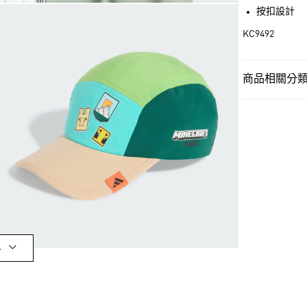
LINE Pay
按扣設計
KC9492
街口支付
商品相關分類 
運送方式
孩童
孩童配
全家取貨付款
每筆NT$80，滿
孩童
孩童配
付款後全家取
最新活動
爸
每筆NT$80，滿
孩童
最新商
萊爾富取貨付
每筆NT$80，滿
付款後萊爾富
多
每筆NT$80，滿
7-11取貨付款
每筆NT$80，滿