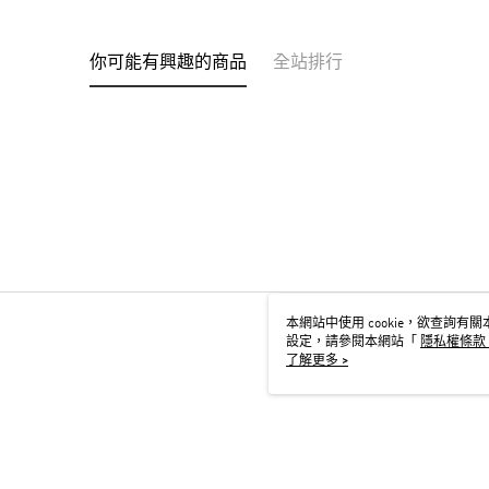
你可能有興趣的商品
全站排行
本網站中使用 cookie，欲查詢有關本
設定，請參閱本網站「
隱私權條款
用 cookie。
了解更多 >