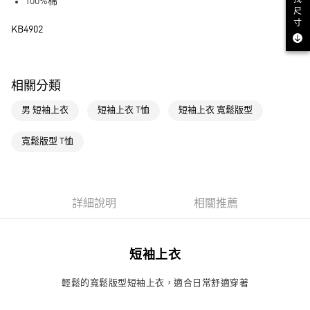
LINE Pay
100%棉
尺
寸
街口支付
KB4902
運送方式
全家取貨付款
相關分類
每筆NT$80，滿NT$1,500(含以上)免運費
男 短袖上衣
短袖上衣 T恤
短袖上衣 寬鬆版型
付款後全家取貨
寬鬆版型 T恤
每筆NT$80，滿NT$1,500(含以上)免運費
萊爾富取貨付款
每筆NT$80，滿NT$1,500(含以上)免運費
詳細說明
相關推薦
付款後萊爾富取貨
每筆NT$80，滿NT$1,500(含以上)免運費
短袖上衣
7-11取貨付款
每筆NT$80，滿NT$1,500(含以上)免運費
輕鬆的寬鬆版型短袖上衣，適合日常舒適穿著
付款後7-11取貨