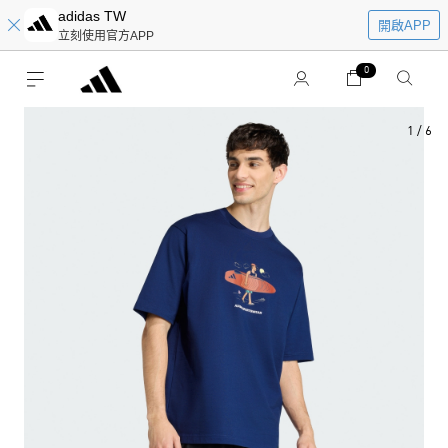
adidas TW
開啟APP
立刻使用官方APP
0
1
/
6