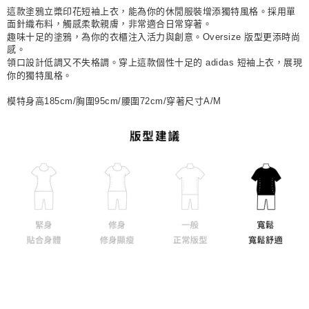
這款塗鴉立槳印花短袖上衣，能為你的休閒服裝增添獨特風格。採用單
每筆NT$80，滿NT$1,500(含以上)免運費
面針織布料，觸感柔軟親膚，非常適合日常穿著。
趣味十足的塗鴉，為你的衣櫃注入活力與創意。Oversize 版型更添時尚
宅配
感。
每筆NT$80，滿NT$1,500(含以上)免運費
領口設計低調又不失格調。穿上這款個性十足的 adidas 短袖上衣，展現
你的獨特風格。
付款後門市自取
模特身高185cm/胸圍95cm/腰圍72cm/穿著尺寸A/M
每筆NT$80，滿NT$1,500(含以上)免運費