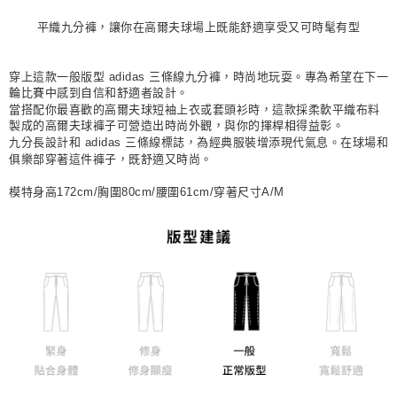
每筆NT$80，滿NT$1,500(含以上)免運費
平織九分褲，讓你在高爾夫球場上既能舒適享受又可時髦有型
宅配
每筆NT$80，滿NT$1,500(含以上)免運費
穿上這款一般版型 adidas 三條線九分褲，時尚地玩耍。專為希望在下一
輪比賽中感到自信和舒適者設計。
付款後門市自取
當搭配你最喜歡的高爾夫球短袖上衣或套頭衫時，這款採柔軟平織布料
製成的高爾夫球褲子可營造出時尚外觀，與你的揮桿相得益彰。
每筆NT$80，滿NT$1,500(含以上)免運費
九分長設計和 adidas 三條線標誌，為經典服裝增添現代氣息。在球場和
俱樂部穿著這件褲子，既舒適又時尚。
模特身高172cm/胸圍80cm/腰圍61cm/穿著尺寸A/M