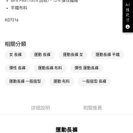
LINE Pay
88% PA6 (100% 回收)、12% 彈性纖維
AI
平織布料
找
街口支付
尺
寸
KD7216
運送方式
全家取貨付款
相關分類
每筆NT$80，滿NT$1,500(含以上)免運費
女 長褲
運動 長褲
運動長褲 女
運動長褲 平織
付款後全家取貨
每筆NT$80，滿NT$1,500(含以上)免運費
彈性 長褲
運動長褲 布料
彈性 運動長褲
萊爾富取貨付款
運動長褲 一般版型
運動 布料
一般版型 長褲
每筆NT$80，滿NT$1,500(含以上)免運費
付款後萊爾富取貨
每筆NT$80，滿NT$1,500(含以上)免運費
詳細說明
相關推薦
7-11取貨付款
每筆NT$80，滿NT$1,500(含以上)免運費
運動長褲
付款後7-11取貨