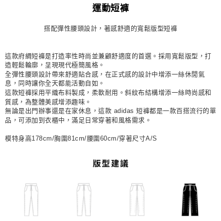
運動短褲
每筆NT$80，滿NT$1,500(含以上)免運費
搭配彈性腰頭設計，著感舒適的寬鬆版型短褲
宅配
每筆NT$80，滿NT$1,500(含以上)免運費
這款府綢短褲是打造率性時尚並兼顧舒適度的首選。採用寬鬆版型，打
付款後門市自取
造輕鬆輪廓，呈現現代極簡風格。
每筆NT$80，滿NT$1,500(含以上)免運費
全彈性腰頭設計帶來舒適貼合感，在正式感的設計中增添一絲休閒氣
息，同時讓你全天都能活動自如。
這款短褲採用平織布料製成，柔軟耐用。斜紋布結構增添一絲時尚感和
質感，為整體美感增添趣味。
無論是出門辦事還是在家休息，這款 adidas 短褲都是一款百搭流行的單
品，可添加到衣櫃中，滿足日常穿著和風格需求。
模特身高178cm/胸圍81cm/腰圍60cm/穿著尺寸A/S