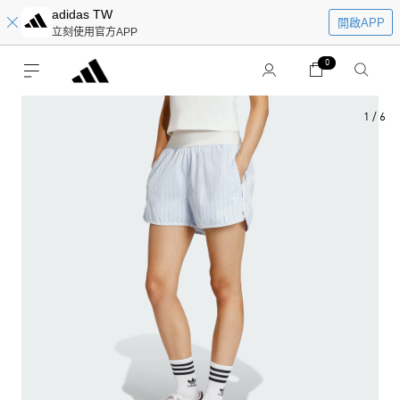
adidas TW
開啟APP
立刻使用官方APP
0
1
/
6