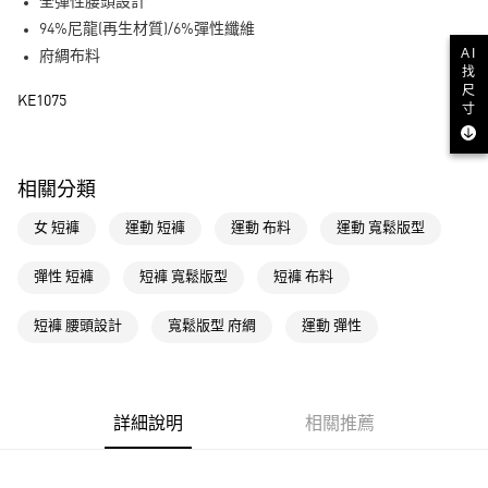
LINE Pay
全彈性腰頭設計
94%尼龍(再生材質)/6%彈性纖維
街口支付
AI
府綢布料
找
尺
運送方式
KE1075
寸
全家取貨付款
每筆NT$80，滿NT$1,500(含以上)免運費
相關分類
付款後全家取貨
女 短褲
運動 短褲
運動 布料
運動 寬鬆版型
每筆NT$80，滿NT$1,500(含以上)免運費
萊爾富取貨付款
彈性 短褲
短褲 寬鬆版型
短褲 布料
每筆NT$80，滿NT$1,500(含以上)免運費
短褲 腰頭設計
寬鬆版型 府綢
運動 彈性
付款後萊爾富取貨
每筆NT$80，滿NT$1,500(含以上)免運費
7-11取貨付款
詳細說明
相關推薦
每筆NT$80，滿NT$1,500(含以上)免運費
付款後7-11取貨