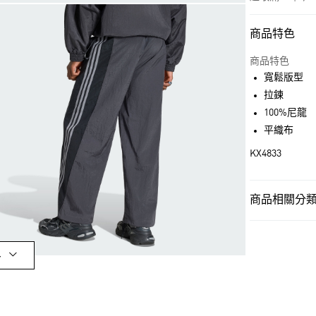
商品特色
付款方式
信用卡一次付
商品特色
寬鬆版型
超商取貨付款
拉鍊
LINE Pay
100%尼龍
平織布
街口支付
KX4833
運送方式
商品相關分類 
全家取貨付款
男性
男性服
每筆NT$80，滿
OUTLET
付款後全家取
多
男性
男性服
每筆NT$80，滿
品牌
Origina
萊爾富取貨付