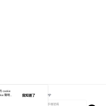
ookie
官方APP
ie 聲明使
我知道了