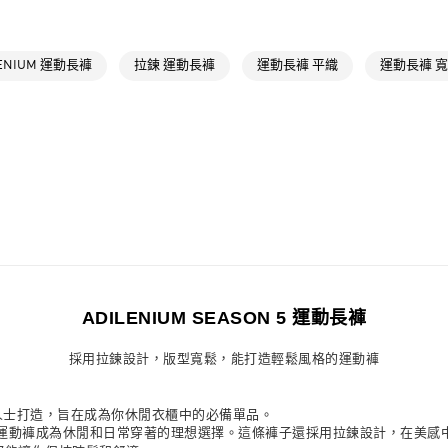
每筆NT$80，滿
品牌
Origina
最新活動
爸
付款後萊爾富
LENIUM 運動長褲
拉鍊 運動長褲
運動長褲 平織
運動長褲 
每筆NT$80，滿
最新活動
爸
7-11取貨付款
每筆NT$80，滿
付款後7-11取
每筆NT$80，滿
宅配
每筆NT$80，滿
付款後門市自
ADILENIUM SEASON 5 運動長褲
每筆NT$80，滿
採用拉鍊設計，版型寬鬆，能打造輕鬆風格的運動褲
閒外觀的人士打造，旨在成為你休閒衣櫃中的必備單品。
運動褲成為休閒和日常穿著的理想選擇。這條褲子還採用拉鍊設計，在美感