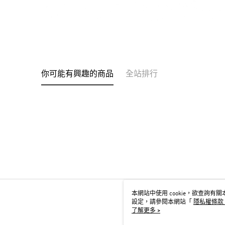
你可能有興趣的商品
全站排行
本網站中使用 cookie，欲查詢有關本
設定，請參閱本網站「
隱私權條款
用 cookie。
了解更多 >