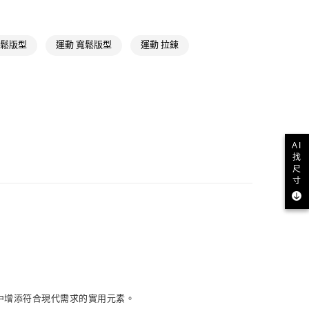
NT$1,500(含以上)免運費
ls
Originals全部商品
氣有禮 | APP限定滿$3800折$300
取貨
寬鬆版型
運動 寬鬆版型
運動 拉鍊
NT$1,500(含以上)免運費
氣有禮 | 2件8折；3件7折
NT$1,500(含以上)免運費
貨
NT$1,500(含以上)免運費
AI
找
尺
寸
NT$1,500(含以上)免運費
取
NT$1,500(含以上)免運費
中增添符合現代需求的實用元素。