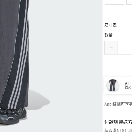
尺寸表
數量
AI
找尺
App 結帳可
付款與運送
超取滿NT$1,5