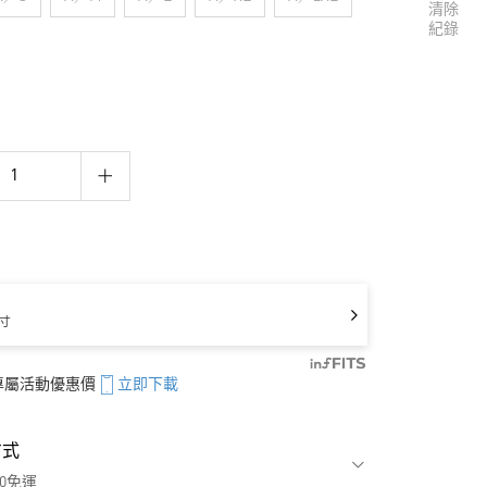
清除
紀錄
寸
享專屬活動優惠價
立即下載
方式
00免運