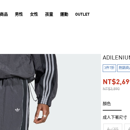
商品
男性
女性
孩童
運動
OUTLET
ADILENI
3件7折
熱銷商
NT$2,69
NT$3,890
顏色
成人下著尺寸
A／XS