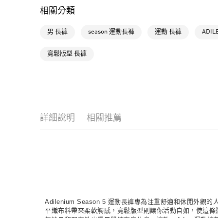
相關分類
男 長褲
season 運動長褲
運動 長褲
ADI
寬鬆版型 長褲
詳細說明
相關推薦
Adilenium Season 5 運動長褲專為注重舒適和休
平織布料帶來柔軟觸感，寬鬆版型則讓你活動自如，使這條