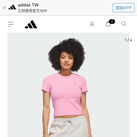
adidas TW
開啟APP
立刻使用官方APP
0
1
/
6