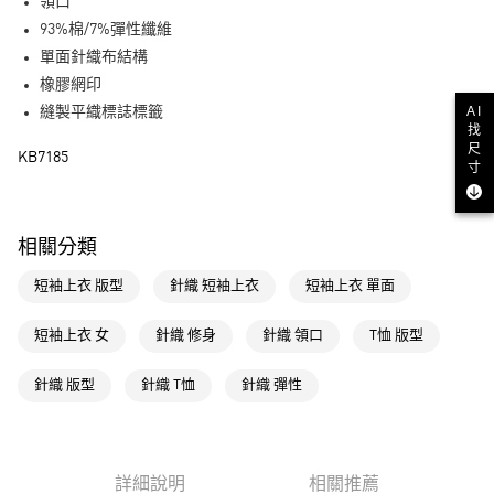
LINE Pay
領口
93%棉/7%彈性纖維
街口支付
單面針織布結構
橡膠網印
運送方式
AI
縫製平織標誌標籤
找
全家取貨付款
尺
KB7185
每筆NT$80，滿NT$1,500(含以上)免運費
寸
付款後全家取貨
每筆NT$80，滿NT$1,500(含以上)免運費
相關分類
萊爾富取貨付款
短袖上衣 版型
針織 短袖上衣
短袖上衣 單面
每筆NT$80，滿NT$1,500(含以上)免運費
短袖上衣 女
針織 修身
針織 領口
T恤 版型
付款後萊爾富取貨
每筆NT$80，滿NT$1,500(含以上)免運費
針織 版型
針織 T恤
針織 彈性
7-11取貨付款
每筆NT$80，滿NT$1,500(含以上)免運費
詳細說明
相關推薦
付款後7-11取貨