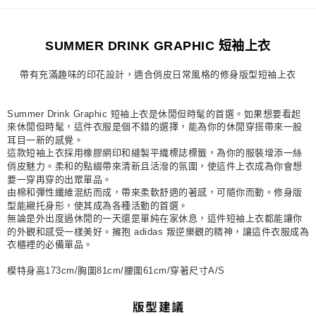
每筆NT$80，滿NT$1,500(含以上)免運費
宅配
SUMMER DRINK GRAPHIC 短袖上衣
每筆NT$80，滿NT$1,500(含以上)免運費
帶有充滿趣味的印花設計，適合俏皮日常風格的修身版型短袖上衣
付款後門市自取
每筆NT$80，滿NT$1,500(含以上)免運費
Summer Drink Graphic 短袖上衣是休閒但時髦的首選。如果想要看起
來休閒但時髦，這件衣服是個不錯的選擇，能為你的休閒穿搭帶來一股
耳目一新的感覺。
這款短袖上衣採用橡膠網印和縫製平織標誌標籤，為你的服裝增添一絲
俏皮魅力。柔和的點綴帶來清新且活潑的氛圍，使這件上衣成為你會想
要一穿再穿的出眾單品。
由棉和彈性纖維混紡而成，帶來柔軟舒適的著感，可隨你而動。修身版
型能襯托身形，使其成為各種活動的首選。
無論是外出度過休閒的一天還是單純在家休息，這件短袖上衣都能讓你
的外觀和感受一樣美好。擁抱 adidas 叛逆樂觀的精神，讓這件衣服成為
衣櫃裡的必備單品。
模特身高173cm/胸圍81cm/腰圍61cm/穿著尺寸A/S