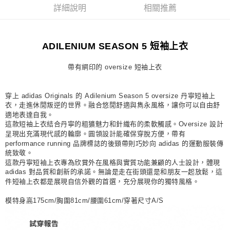
詳細說明
相關推薦
每筆NT$80，滿NT$1,500(含以上)免運費
宅配
每筆NT$80，滿NT$1,500(含以上)免運費
ADILENIUM SEASON 5 短袖上衣
付款後門市自取
帶有網印的 oversize 短袖上衣
每筆NT$80，滿NT$1,500(含以上)免運費
穿上 adidas Originals 的 Adilenium Season 5 oversize 丹寧短袖上
衣，走進休閒叛逆的世界。融合悠閒舒適與雋永風格，讓你可以自由舒
適地表達自我。
這款短袖上衣結合丹寧的粗獷魅力和針織布的柔軟觸感。Oversize 設計
呈現出充滿現代感的輪廓。圓領設計能確保穿脫方便，帶有
performance running 品牌標誌的後頸帶則巧妙向 adidas 的運動服裝傳
統致敬。
這款丹寧短袖上衣專為欣賞外在風格與實質功能兼顧的人士設計，體現
adidas 對品質和創新的承諾。無論是走在街頭還是和朋友一起放鬆，這
件短袖上衣都是展現自信外觀的首選，充分展現你的獨特風格。
模特身高175cm/胸圍81cm/腰圍61cm/穿著尺寸A/S