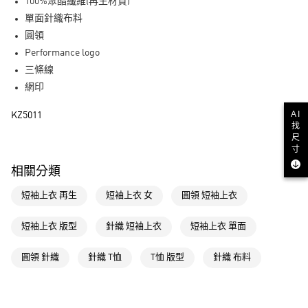
LINE Pay
100%聚酯纖維(再生材質)
單面針織布料
街口支付
圓領
Performance logo
運送方式
三條線
全家取貨付款
網印
每筆NT$80，滿NT$1,500(含以上)免運費
AI
KZ5011
找
付款後全家取貨
尺
每筆NT$80，滿NT$1,500(含以上)免運費
寸
相關分類
萊爾富取貨付款
每筆NT$80，滿NT$1,500(含以上)免運費
短袖上衣 再生
短袖上衣 女
圓領 短袖上衣
付款後萊爾富取貨
短袖上衣 版型
針織 短袖上衣
短袖上衣 單面
每筆NT$80，滿NT$1,500(含以上)免運費
圓領 針織
針織 T恤
T恤 版型
針織 布料
7-11取貨付款
每筆NT$80，滿NT$1,500(含以上)免運費
付款後7-11取貨