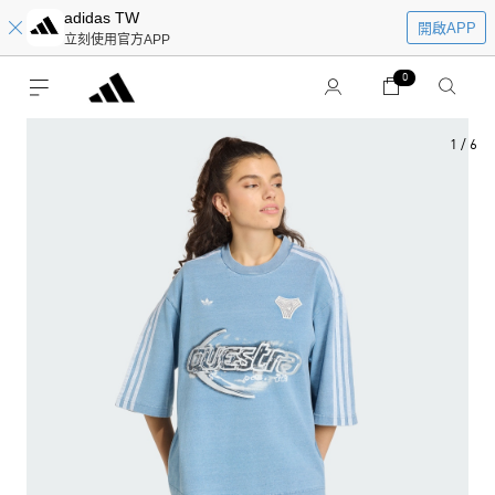
adidas TW
開啟APP
立刻使用官方APP
0
1
/
6