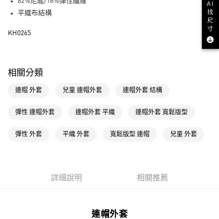
LINE Pay
82%尼龍/18%彈性纖維
AI
找
平織布結構
街口支付
尺
寸
KH0265
運送方式
全家取貨付款
相關分類
每筆NT$80，滿NT$1,500(含以上)免運費
連帽 外套
兒童 連帽外套
連帽外套 結構
付款後全家取貨
每筆NT$80，滿NT$1,500(含以上)免運費
彈性 連帽外套
連帽外套 平織
連帽外套 寬鬆版型
萊爾富取貨付款
彈性 外套
平織 外套
寬鬆版型 連帽
兒童 外套
每筆NT$80，滿NT$1,500(含以上)免運費
付款後萊爾富取貨
每筆NT$80，滿NT$1,500(含以上)免運費
詳細說明
相關推薦
7-11取貨付款
每筆NT$80，滿NT$1,500(含以上)免運費
連帽外套
付款後7-11取貨