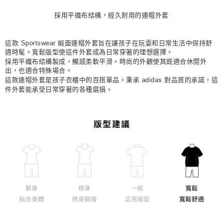
每筆NT$80，滿NT$1,500(含以上)免運費
採用平織布結構，經久耐用的連帽外套
宅配
每筆NT$80，滿NT$1,500(含以上)免運費
這款 Sportswear 緞面連帽外套旨在讓孩子在玩耍和日常生活中保持舒
適時髦。寬鬆版型使這件外套成為日常穿著的理想選擇。
付款後門市自取
採用平織布結構製成，觸感柔軟平滑。時尚的外觀使其既適合休閒外
出，也適合特殊場合。
每筆NT$80，滿NT$1,500(含以上)免運費
這款連帽外套是孩子衣櫃中的百搭單品。秉承 adidas 對品質的承諾，這
件外套能承受日常穿著的各種磨損。