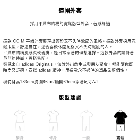
每筆NT$80，滿NT$1,500(含以上)免運費
連帽外套
宅配
採用平織布結構的寬鬆版型外套，著感舒適
每筆NT$80，滿NT$1,500(含以上)免運費
付款後門市自取
這款 OG M 平織外套展現出輕鬆又不失時髦感的風格。這款外套採用寬
每筆NT$80，滿NT$1,500(含以上)免運費
鬆版型，舒適自在，適合喜歡休閒風格又不失時髦感的人。
平織布結構觸感柔軟親膚，是日常穿著的理想選擇。這款外套的設計著
重簡約時尚，百搭易配。
靈感來自 adidas Originals，無論外出散步或與朋友聚會，都能讓你既
時尚又舒適。宣揚 adidas 精神，用這款永不過時的單品彰顯個性。
模特身高183cm/胸圍86cm/腰圍69cm/穿著尺寸A/L