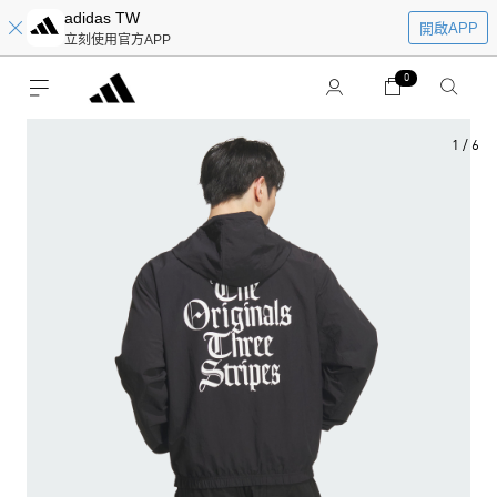
adidas TW
開啟APP
立刻使用官方APP
0
1
/
6