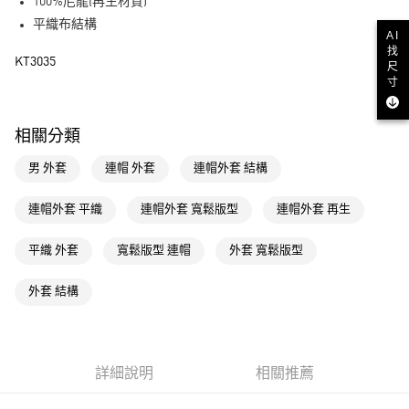
LINE Pay
100%尼龍(再生材質)
平織布結構
街口支付
AI
找
KT3035
尺
運送方式
寸
全家取貨付款
相關分類
每筆NT$80，滿NT$1,500(含以上)免運費
男 外套
連帽 外套
連帽外套 結構
付款後全家取貨
每筆NT$80，滿NT$1,500(含以上)免運費
連帽外套 平織
連帽外套 寬鬆版型
連帽外套 再生
萊爾富取貨付款
平織 外套
寬鬆版型 連帽
外套 寬鬆版型
每筆NT$80，滿NT$1,500(含以上)免運費
付款後萊爾富取貨
外套 結構
每筆NT$80，滿NT$1,500(含以上)免運費
7-11取貨付款
每筆NT$80，滿NT$1,500(含以上)免運費
詳細說明
相關推薦
付款後7-11取貨