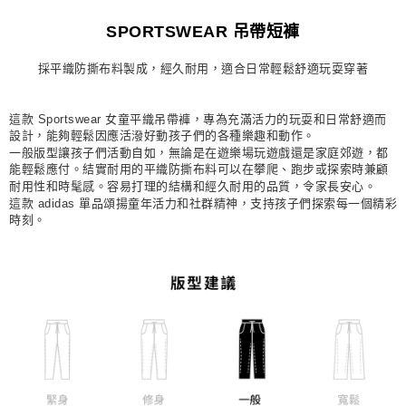
每筆NT$80，滿NT$1,500(含以上)免運費
SPORTSWEAR 吊帶短褲
宅配
採平織防撕布料製成，經久耐用，適合日常輕鬆舒適玩耍穿著
每筆NT$80，滿NT$1,500(含以上)免運費
付款後門市自取
這款 Sportswear 女童平織吊帶褲，專為充滿活力的玩耍和日常舒適而
每筆NT$80，滿NT$1,500(含以上)免運費
設計，能夠輕鬆因應活潑好動孩子們的各種樂趣和動作。
一般版型讓孩子們活動自如，無論是在遊樂場玩遊戲還是家庭郊遊，都
能輕鬆應付。結實耐用的平織防撕布料可以在攀爬、跑步或探索時兼顧
耐用性和時髦感。容易打理的結構和經久耐用的品質，令家長安心。
這款 adidas 單品頌揚童年活力和社群精神，支持孩子們探索每一個精彩
時刻。