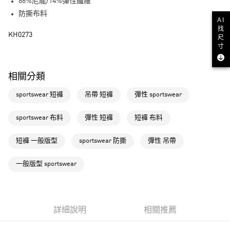
LINE Pay
86%尼龍/14%彈性纖維
防撕布料
街口支付
AI
找
KH0273
尺
運送方式
寸
全家取貨付款
相關分類
每筆NT$80，滿NT$1,500(含以上)免運費
sportswear 短褲
吊帶 短褲
彈性 sportswear
付款後全家取貨
每筆NT$80，滿NT$1,500(含以上)免運費
sportswear 布料
彈性 短褲
短褲 布料
萊爾富取貨付款
短褲 一般版型
sportswear 防撕
彈性 吊帶
每筆NT$80，滿NT$1,500(含以上)免運費
付款後萊爾富取貨
一般版型 sportswear
每筆NT$80，滿NT$1,500(含以上)免運費
7-11取貨付款
每筆NT$80，滿NT$1,500(含以上)免運費
詳細說明
相關推薦
付款後7-11取貨