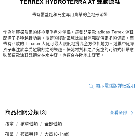
TERREX HYDROTERRA AT 運動涼鞋
宅配
帶有覆蓋趾和兒童專用綁帶的全地形涼鞋
每筆NT$80，滿NT$1,500(含以上)免運費
付款後門市自取
作為年輕探險家的終極夏季戶外伴侶，這雙兒童款 adidas Terrex 涼鞋
每筆NT$80，滿NT$1,500(含以上)免運費
配備了多種越野功能。覆蓋的腳趾區域比露趾涼鞋提供更多的保護，而
帶有凸紋的 Traxion 大底可最大限度地提高全方位抓地力。避震中底讓
孩子專注於享受避震舒適的樂趣。快乾材質和適合兒童的可調式鞋帶意
味著這款涼鞋既適合在水中穿，也適合在陸地上穿著。
顯示電腦版詳細說明
商品相關分類 (3)
查看全部
孩童
孩童鞋類
全部鞋類
孩童
孩童鞋類
大童 (8-14歲)