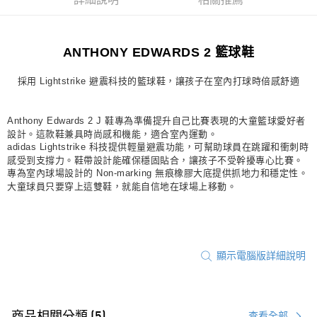
詳細說明
相關推薦
宅配
每筆NT$80，滿NT$1,500(含以上)免運費
ANTHONY EDWARDS 2 籃球鞋
付款後門市自取
每筆NT$80，滿NT$1,500(含以上)免運費
採用 Lightstrike 避震科技的籃球鞋，讓孩子在室內打球時倍感舒適
Anthony Edwards 2 J 鞋專為準備提升自己比賽表現的大童籃球愛好者
設計。這款鞋兼具時尚感和機能，適合室內運動。
adidas Lightstrike 科技提供輕量避震功能，可幫助球員在跳躍和衝刺時
感受到支撐力。鞋帶設計能確保穩固貼合，讓孩子不受幹擾專心比賽。
專為室內球場設計的 Non-marking 無痕橡膠大底提供抓地力和穩定性。
大童球員只要穿上這雙鞋，就能自信地在球場上移動。
顯示電腦版詳細說明
商品相關分類 (5)
查看全部