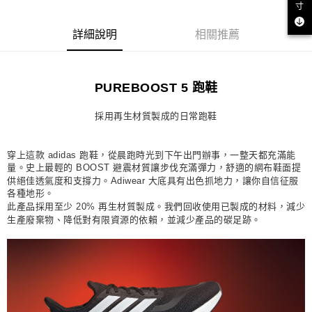
寸
宅配
每筆NT$80，滿NT$1,500(含以上)免運費
詳細說明
相關推薦
付款後門市自取
每筆NT$80，滿NT$1,500(含以上)免運費
PUREBOOST 5 跑鞋
採用再生材質製成的日常跑鞋
穿上這款 adidas 跑鞋，從晨跑時光到下午出門辦事，一整天都充滿能
量。史上最輕的 BOOST 避震材質讓步伐充滿彈力，舒適的網布鞋面提
供絕佳透氣度和支撐力。Adiwear 大底具有出色抓地力，讓你自信征服
各種地形。
此產品採用至少 20% 再生材質製成。我們回收使用已製成的材料，減少
生產廢棄物、降低對有限資源的依賴，並減少產品的碳足跡。