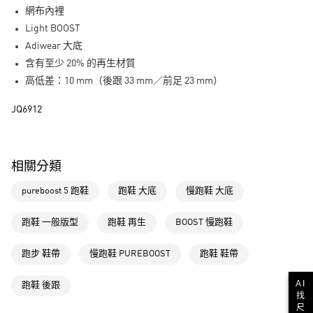
街口支付
網布內裡
Light BOOST
運送方式
Adiwear 大底
全家取貨付款
含有至少 20% 的再生材質
每筆NT$80，滿NT$1,500(含以上)免運費
高低差：10 mm（後跟 33 mm／前足 23 mm）
付款後全家取貨
JQ6912
每筆NT$80，滿NT$1,500(含以上)免運費
萊爾富取貨付款
相關分類
每筆NT$80，滿NT$1,500(含以上)免運費
pureboost 5 跑鞋
跑鞋 大底
慢跑鞋 大底
付款後萊爾富取貨
每筆NT$80，滿NT$1,500(含以上)免運費
跑鞋 一般版型
跑鞋 再生
BOOST 慢跑鞋
7-11取貨付款
跑步 鞋帶
慢跑鞋 PUREBOOST
跑鞋 鞋帶
每筆NT$80，滿NT$1,500(含以上)免運費
AI
付款後7-11取貨
跑鞋 後跟
找
每筆NT$80，滿NT$1,500(含以上)免運費
尺