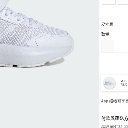
尺寸表
數量
AI
找尺
App 結帳可
付款與運送
超取滿NT$1,5