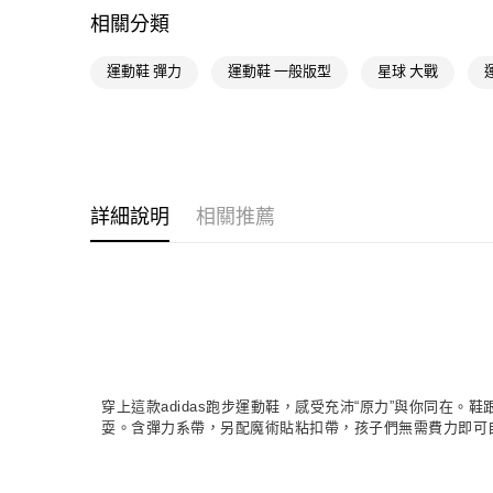
相關分類
運動鞋 彈力
運動鞋 一般版型
星球 大戰
詳細說明
相關推薦
穿上這款adidas跑步運動鞋，感受充沛“原力”與你同在。鞋
耍。含彈力系帶，另配魔術貼粘扣帶，孩子們無需費力即可自