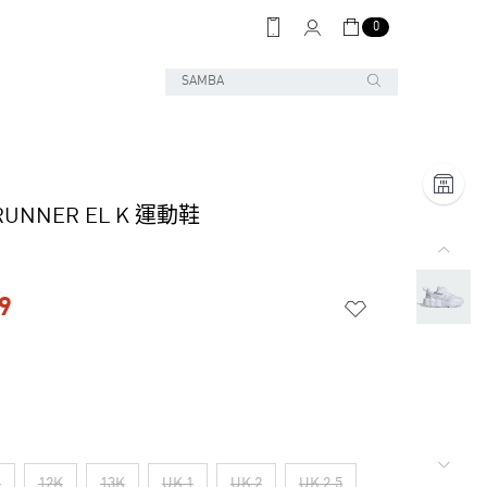
0
UNNER EL K 運動鞋
9
K
12K
13K
UK 1
UK 2
UK 2.5