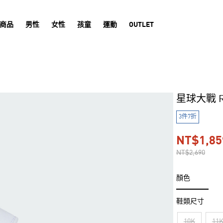
商品
男性
女性
孩童
運動
OUTLET
星球大戰 R
3件7折
NT$1,85
NT$2,690
顏色
鞋類尺寸
10K
11