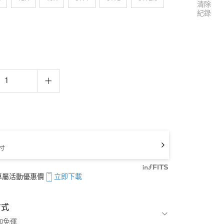
清除
紀錄
寸
享專屬活動優惠價
立即下載
方式
00免運