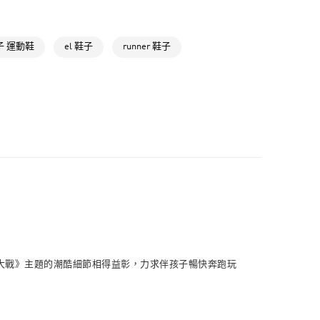
NT$1,500(含以上)免運費
類
小童 (4-8歲)
取貨
氣有禮 | APP限定滿$3800折$300
子 運動鞋
el 鞋子
runner 鞋子
NT$1,500(含以上)免運費
氣有禮 | 2件8折；3件7折
NT$1,500(含以上)免運費
貨
NT$1,500(含以上)免運費
NT$1,500(含以上)免運費
取
NT$1,500(含以上)免運費
他《星球大戰》主題的潮酷細節相得益彰，力求伴孩子暢快奔跑玩