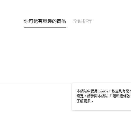
你可能有興趣的商品
全站排行
本網站中使用 cookie，欲查詢有關本
設定，請參閱本網站「
隱私權條款
用 cookie。
了解更多 >