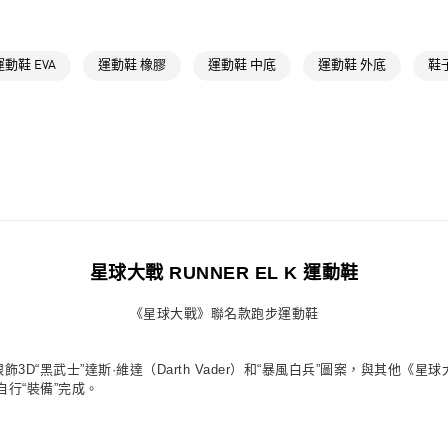
每筆NT$80，滿
孩童
孩童鞋
付款後萊爾富
最新活動
爸
運動鞋 EVA
運動鞋 橡膠
運動鞋 中底
運動鞋 外底
鞋
每筆NT$80，滿
最新活動
爸
7-11取貨付款
每筆NT$80，滿
付款後7-11取
每筆NT$80，滿
宅配
每筆NT$80，滿
星球大戰 RUNNER EL K 運動鞋
付款後門市自
《星球大戰》聯名款跑步運動鞋
每筆NT$80，滿
跟飾3D“黑武士”達斯·維達（Darth Vader）和“暴風白兵”圖案，與其
行“裝備”完成。