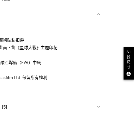
款
魔術貼粘扣帶
鞋面，飾《星球大戰》主題印花
AI
找
尺
乙酸乙烯酯（EVA）中底
寸
ucasfilm Ltd. 保留所有權利
NT$1,500(含以上)免運費
(5)
貨
NT$1,500(含以上)免運費
類
全部鞋類
款