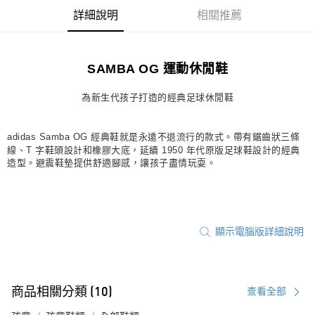
詳細說明
相關推薦
宅配
每筆NT$80，滿NT$1,500(含以上)免運費
付款後門市自取
SAMBA OG 運動休閒鞋
每筆NT$80，滿NT$1,500(含以上)免運費
為新生代孩子打造的經典足球休閒鞋
adidas Samba OG 經典鞋就是永遠不退流行的款式。帶有鋸齒狀三條
線、T 字鞋頭設計和橡膠大底，延續 1950 年代原版足球鞋設計的經典
造型。避震鞋墊提供舒適腳感，讓孩子盡情玩耍。
顯示電腦版詳細說明
商品相關分類 (10)
查看全部