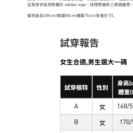
這款球衣採用熱轉印 adidas logo、球隊隊徽和三
模特身高184cm/胸圍98cm/腰圍75cm/穿著尺寸L