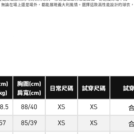
條線織帶，無論在場上還是場外，都能展現義大利風情。選擇這款高性能設計的球