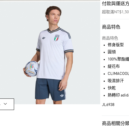
付款與運送
超取滿NT$1,5
商品特色
付款方式
信用卡一次付
商品特色
修身版型
超商取貨付款
圓領
LINE Pay
100%聚酯
緹花布
街口支付
CLIMACOO
吸濕排汗
快乾
運送方式
熱轉印 ad
全家取貨付款
多
JL6938
每筆NT$80，滿
付款後全家取
商品相關分類 (
每筆NT$80，滿