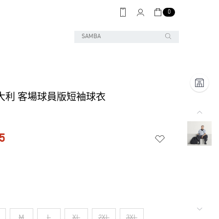
0
大利 客場球員版短袖球衣
5
M
L
XL
2XL
3XL