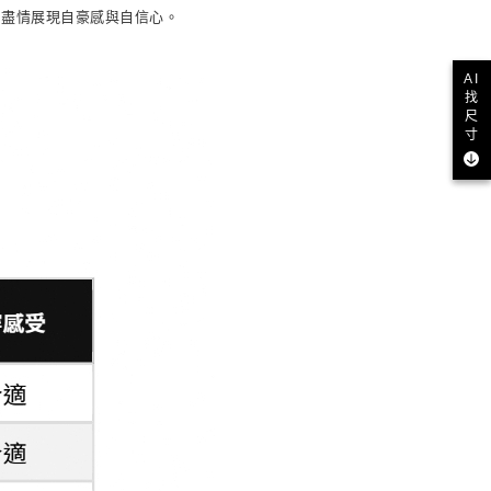
衣，盡情展現自豪感與自信心。
AI
找
尺
寸