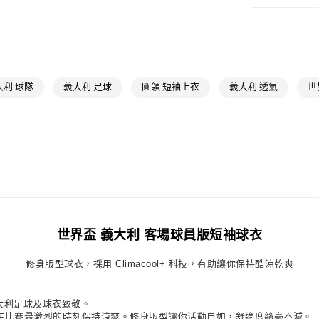
男性
男性服
萊爾富取貨付
每筆NT$80，滿
OUTLET
男性
男性服
付款後萊爾富
每筆NT$80，滿
運動
足球
大利 球隊
義大利 足球
圓領 短袖上衣
義大利 透氣
世
運動
足球
7-11取貨付款
每筆NT$80，滿
最新活動
爸
付款後7-11取
最新活動
爸
每筆NT$80，滿
最新活動
專
宅配
最新活動
專
每筆NT$80，滿
最新活動
專
世界盃 義大利 客場球員版短袖球衣
付款後門市自
修身版型球衣，採用 Climacool+ 科技，有助讓你保持酷涼乾爽
每筆NT$80，滿
大利足球及球衣致敬。
幫助你在比賽最激烈的時刻保持涼爽。修身版型讓你活動自如，舒適度絲毫不減。