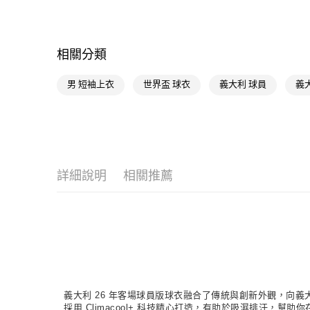
相關分類
男 短袖上衣
世界盃 球衣
義大利 球員
義
詳細說明
相關推薦
義大利 26 年客場球員版球衣融合了傳統與創新外觀，向義
採用 Climacool+ 科技精心打造，有助於吸濕排汗，