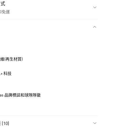
方式
00免運
款
纖維(再生材質)
L+ 科技
idas 品牌標誌和球隊隊徽
NT$1,500(含以上)免運費
貨
10)
NT$1,500(含以上)免運費