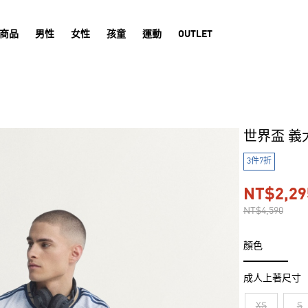
商品
男性
女性
孩童
運動
OUTLET
世界盃 義
3件7折
NT$2,29
NT$4,590
顏色
成人上著尺寸
XS
S