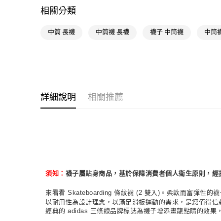
相關分類
中筒 長襪
中筒襪 長襪
襪子 中筒襪
中筒襪
詳細說明
相關推薦
襪子屬貼身商品，基於保障消費者個人衛生原則，經
須知：
來看看 Skateboarding 條紋襪 (2 雙入)。柔軟而富
以耐用性為設計理念，以滿足滑板運動的需求，是您值得信
經典的 adidas 三條線品牌標誌為襪子增添畫龍點睛的效