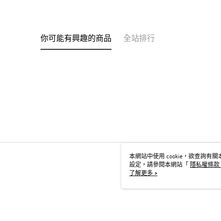
你可能有興趣的商品
全站排行
本網站中使用 cookie，欲查詢有關本
設定，請參閱本網站「
隱私權條款
用 cookie。
了解更多 >