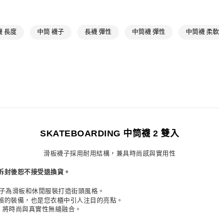
最新活動
爸
每筆NT$80，滿
宅配
 長度
中筒 襪子
長襪 彈性
中筒襪 彈性
中筒襪 柔軟
每筆NT$80，滿
付款後門市自
每筆NT$80，滿
SKATEBOARDING 中筒襪 2 雙入
滑板襪子採用耐用結構，兼具時尚感與實用性
拆封後恕不接受退換貨。
彈性的襪子為滑板和休閒服裝打造街頭風格。
賴的裝備，也是您衣櫃中引人注目的亮點。
果，將時尚與真實性無縫融合。