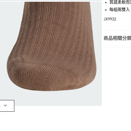
質感柔軟而
街口支付
每組兩雙入
JX9932
運送方式
全家取貨付款
商品相關分類 (
每筆NT$80，滿
男性
男性配
付款後全家取
OUTLET
每筆NT$80，滿
男性
男性配
萊爾富取貨付
女性
女性配
每筆NT$80，滿
運動
其他運
付款後萊爾富
品牌
Origina
每筆NT$80，滿
多
女性
女性配
7-11取貨付款
品牌
Origina
每筆NT$80，滿
最新活動
限
付款後7-11取