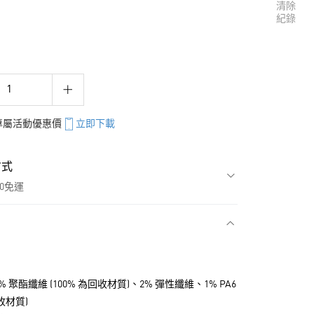
清除
紀錄
享專屬活動優惠價
立即下載
方式
00免運
款
4% 聚酯纖維 (100% 為回收材質)、2% 彈性纖維、1% PA6
回收材質)