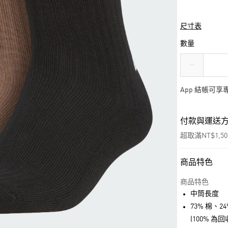
尺寸表
數量
App 結帳可
付款與運送
超取滿NT$1,5
商品特色
付款方式
信用卡一次付
商品特色
中筒長度
超商取貨付款
73% 棉、2
LINE Pay
(100% 為