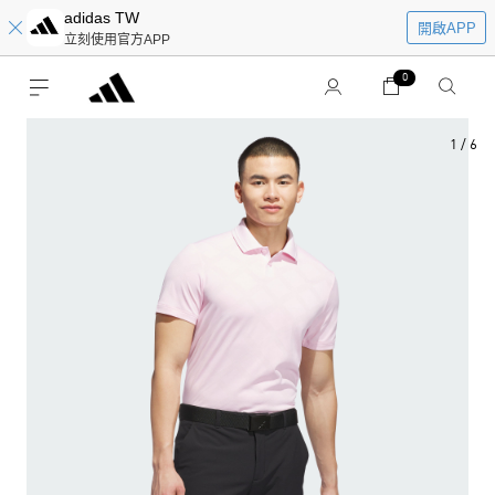
adidas TW
開啟APP
立刻使用官方APP
0
1
/
6