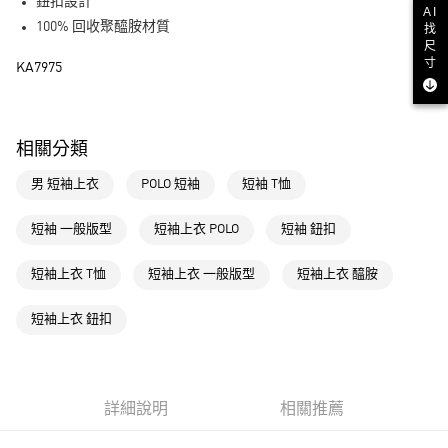
LINE Pay
鈕扣設計
AI
100% 回收聚醯胺材質
找
街口支付
尺
寸
KA7975
運送方式
全家取貨付款
相關分類
每筆NT$80，滿NT$1,500(含以上)免運費
男 短袖上衣
POLO 短袖
短袖 T恤
付款後全家取貨
每筆NT$80，滿NT$1,500(含以上)免運費
短袖 一般版型
短袖上衣 POLO
短袖 鈕扣
萊爾富取貨付款
短袖上衣 T恤
短袖上衣 一般版型
短袖上衣 醯胺
每筆NT$80，滿NT$1,500(含以上)免運費
付款後萊爾富取貨
短袖上衣 鈕扣
每筆NT$80，滿NT$1,500(含以上)免運費
7-11取貨付款
每筆NT$80，滿NT$1,500(含以上)免運費
詳細說明
相關推薦
付款後7-11取貨