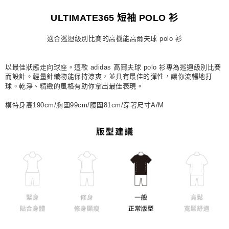
每筆NT$80，滿NT$1,500(含以上)免運費
ULTIMATE365 短袖 POLO 衫
宅配
適合巡迴級別比賽的高機能高爾夫球 polo 衫
每筆NT$80，滿NT$1,500(含以上)免運費
付款後門市自取
以最佳狀態走向球座。這款 adidas 高爾夫球 polo 衫專為巡迴級別比賽
每筆NT$80，滿NT$1,500(含以上)免運費
而設計。輕量針織物能保持涼爽，並具有最佳的彈性，讓你流暢地打
球。乾淨、精緻的風格有助你拿出最佳表現。
模特身高190cm/胸圍99cm/腰圍81cm/穿著尺寸A/M