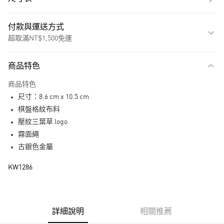
付款與運送方式
超取滿NT$1,500免運
付款方式
商品特色
信用卡一次付款
商品特色
超商取貨付款
尺寸：8.6 cm x 10.5 cm
LINE Pay
棋盤格紋布料
壓紋三葉草 logo
街口支付
霧面繩
古銀色金屬
運送方式
KW1286
全家取貨付款
每筆NT$80，滿NT$1,500(含以上)免運費
付款後全家取貨
詳細說明
相關推薦
每筆NT$80，滿NT$1,500(含以上)免運費