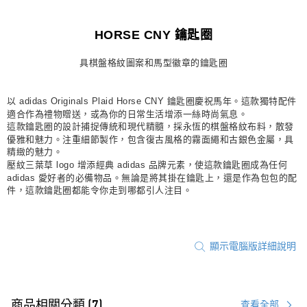
萊爾富取貨付款
每筆NT$80，滿NT$1,500(含以上)免運費
HORSE CNY 鑰匙圈
付款後萊爾富取貨
具棋盤格紋圖案和馬型徽章的鑰匙圈
每筆NT$80，滿NT$1,500(含以上)免運費
以 adidas Originals Plaid Horse CNY 鑰匙圈慶祝馬年。這款獨特配件
7-11取貨付款
適合作為禮物贈送，或為你的日常生活增添一絲時尚氣息。
每筆NT$80，滿NT$1,500(含以上)免運費
這款鑰匙圈的設計捕捉傳統和現代精髓，採永恆的棋盤格紋布料，散發
優雅和魅力。注重細節製作，包含復古風格的霧面繩和古銀色金屬，具
付款後7-11取貨
精緻的魅力。
每筆NT$80，滿NT$1,500(含以上)免運費
壓紋三葉草 logo 增添經典 adidas 品牌元素，使這款鑰匙圈成為任何
adidas 愛好者的必備物品。無論是將其掛在鑰匙上，還是作為包包的配
宅配
件，這款鑰匙圈都能令你走到哪都引人注目。
每筆NT$80，滿NT$1,500(含以上)免運費
付款後門市自取
顯示電腦版詳細說明
每筆NT$80，滿NT$1,500(含以上)免運費
商品相關分類 (7)
查看全部