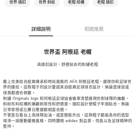
世界 插扣
世界 斜紋
老帽 結構
老帽 插扣
每筆NT$80，滿NT$1,500(含以上)免運費
付款後萊爾富取貨
每筆NT$80，滿NT$1,500(含以上)免運費
詳細說明
相關推薦
7-11取貨付款
每筆NT$80，滿NT$1,500(含以上)免運費
世界盃 阿根廷 老帽
付款後7-11取貨
每筆NT$80，滿NT$1,500(含以上)免運費
具插扣設計，舒適貼合的刺繡老帽
宅配
每筆NT$80，滿NT$1,500(含以上)免運費
戴上完美結合經典傳承和時尚風格的 AFA 阿根廷老帽，展現你和足球世
界的連結。這款帽子的設計靈感來自經典足球球衣設計，無論是球迷或
付款後門市自取
球員都適合佩戴。
刺繡 Originals logo 和阿根廷足球協會徽章清楚展現你對球隊的擁戴，
每筆NT$80，滿NT$1,500(含以上)免運費
斜紋布料結構則兼顧耐用性和舒適度。插扣設計使帽子牢固貼合，無論
日常穿搭或比賽日應援都相當合適。
不管是在看台上為球隊加油，或是輕鬆外出，這款帽子都能為你的造型
增添一抹運動優雅風格，同時體現 adidas 對品質、性能以及足球精神的
堅持。