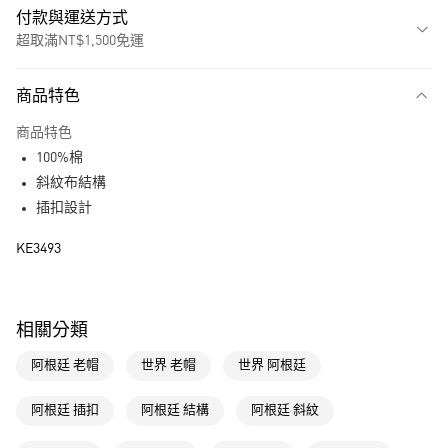
付款與運送方式
超取滿NT$1,500免運
付款方式
商品特色
信用卡一次付款
商品特色
超商取貨付款
100%棉
LINE Pay
斜紋布結構
插扣設計
街口支付
KE3493
運送方式
全家取貨付款
相關分類
每筆NT$80，滿NT$1,500(含以上)免運費
阿根廷 老帽
世界 老帽
世界 阿根廷
付款後全家取貨
每筆NT$80，滿NT$1,500(含以上)免運費
阿根廷 插扣
阿根廷 結構
阿根廷 斜紋
萊爾富取貨付款