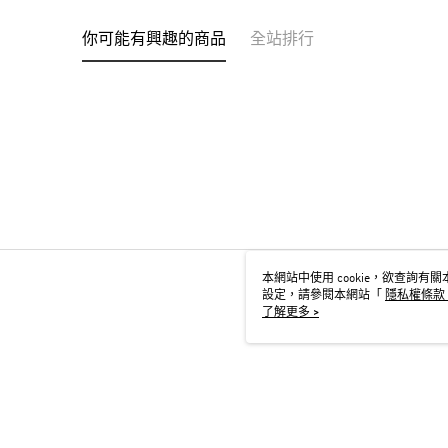
你可能有興趣的商品
全站排行
本網站中使用 cookie，欲查詢有關本
設定，請參閱本網站「
隱私權條款
用 cookie。
了解更多 >