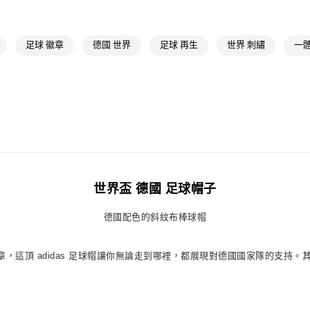
宅配
每筆NT$80，滿
足球 徽章
德國 世界
足球 再生
世界 刺繡
一
付款後門市自
每筆NT$80，滿
世界盃 德國 足球帽子
德國配色的斜紋布棒球帽
，這頂 adidas 足球帽讓你無論走到哪裡，都展現對德國國家隊的支持