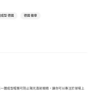
NT$1,500(含以上)免運費
體成型 德國
德國 徽章
取
NT$1,500(含以上)免運費
。其一體成型帽簷可防止陽光直射眼睛，讓你可以專注於球場上