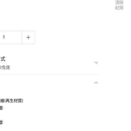
清除
紀錄
方式
00免運
款
纖維(再生材質)
簷
章