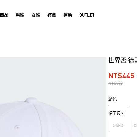
商品
男性
女性
孩童
運動
OUTLET
世界盃 德
NT$445
NT$890
顏色
帽子尺寸
OSFC
O