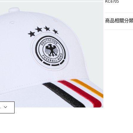
KC6705
運送方式
商品相關分類 (
全家取貨付款
男性
男性配
每筆NT$80，滿
OUTLET
付款後全家取
男性
男性配
每筆NT$80，滿
女性
女性配
萊爾富取貨付
每筆NT$80，滿
運動
足球
女性
女性配
付款後萊爾富
每筆NT$80，滿
運動
足球
最新活動
限
7-11取貨付款
多
每筆NT$80，滿
最新活動
專
付款後7-11取
最新活動
專
每筆NT$80，滿
最新活動
專