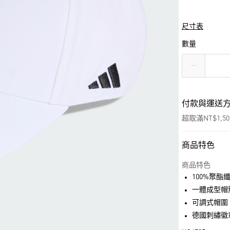
尺寸表
數量
付款與運送
超取滿NT$1,5
商品特色
付款方式
信用卡一次付
商品特色
100%聚酯
超商取貨付款
一體成型帽
LINE Pay
可調式帽圍
德國刺繡徽
街口支付