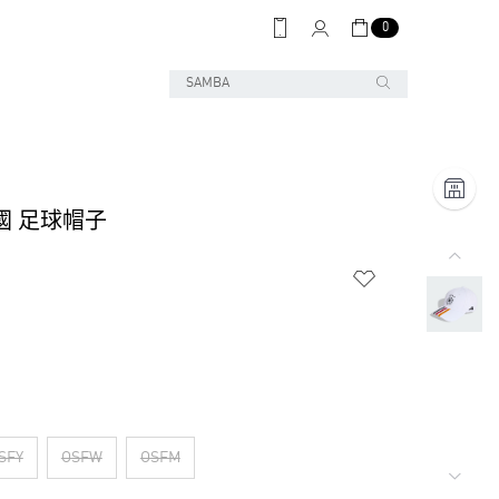
0
國 足球帽子
SFY
OSFW
OSFM