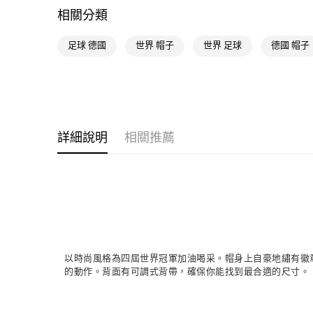
相關分類
足球 德國
世界 帽子
世界 足球
德國 帽子
詳細說明
相關推薦
以時尚風格為四屆世界冠軍加油喝采。帽身上自豪地繡有徽章
的動作。背面有可調式背帶，確保你能找到最合適的尺寸。